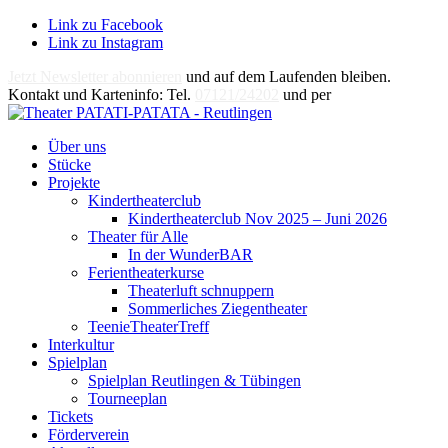
Link zu Facebook
Link zu Instagram
Jetzt Newsletter abonnieren
und auf dem Laufenden bleiben.
Kontakt und Karteninfo: Tel.
07121/24202
und per
E-Mail
Über uns
Stücke
Projekte
Kindertheaterclub
Kindertheaterclub Nov 2025 – Juni 2026
Theater für Alle
In der WunderBAR
Ferientheaterkurse
Theaterluft schnuppern
Sommerliches Ziegentheater
TeenieTheaterTreff
Interkultur
Spielplan
Spielplan Reutlingen & Tübingen
Tourneeplan
Tickets
Förderverein