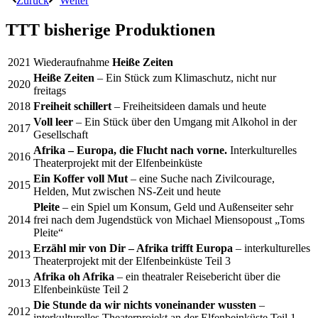
Zurück
Weiter
TTT bisherige Produktionen
2021
Wiederaufnahme
Heiße Zeiten
Heiße Zeiten
– Ein Stück zum Klimaschutz, nicht nur
2020
freitags
2018
Freiheit schillert
– Freiheitsideen damals und heute
Voll leer
– Ein Stück über den Umgang mit Alkohol in der
2017
Gesellschaft
Afrika – Europa, die Flucht nach vorne.
Interkulturelles
2016
Theaterprojekt mit der Elfenbeinküste
Ein Koffer voll Mut
– eine Suche nach Zivilcourage,
2015
Helden, Mut zwischen NS-Zeit und heute
Pleite
– ein Spiel um Konsum, Geld und Außenseiter sehr
2014
frei nach dem Jugendstück von Michael Miensopoust „Toms
Pleite“
Erzähl mir von Dir – Afrika trifft Europa
– interkulturelles
2013
Theaterprojekt mit der Elfenbeinküste Teil 3
Afrika oh Afrika
– ein theatraler Reisebericht über die
2013
Elfenbeinküste Teil 2
Die Stunde da wir nichts voneinander wussten
–
2012
interkulturelles Theaterprojekt an der Elfenbeinküste Teil 1