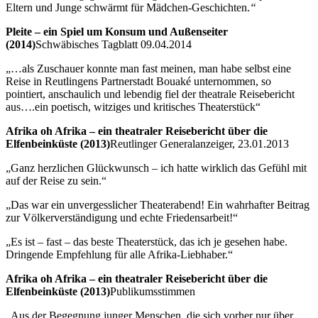
Eltern und Junge schwärmt für Mädchen-Geschichten.
“
Pleite – ein Spiel um Konsum und Außenseiter
(2014)
Schwäbisches Tagblatt 09.04.2014
„…als Zuschauer konnte man fast meinen, man habe selbst eine
Reise in Reutlingens Partnerstadt Bouaké unternommen, so
pointiert, anschaulich und lebendig fiel der theatrale Reisebericht
aus….ein poetisch, witziges und kritisches Theaterstück“
Afrika oh Afrika – ein theatraler Reisebericht über die
Elfenbeinküste (2013)
Reutlinger Generalanzeiger, 23.01.2013
„Ganz herzlichen Glückwunsch – ich hatte wirklich das Gefühl mit
auf der Reise zu sein.“
„Das war ein unvergesslicher Theaterabend! Ein wahrhafter Beitrag
zur Völkerverständigung und echte Friedensarbeit!“
„Es ist – fast – das beste Theaterstück, das ich je gesehen habe.
Dringende Empfehlung für alle Afrika-Liebhaber.“
Afrika oh Afrika – ein theatraler Reisebericht über die
Elfenbeinküste (2013)
Publikumsstimmen
„Aus der Begegnung junger Menschen, die sich vorher nur über