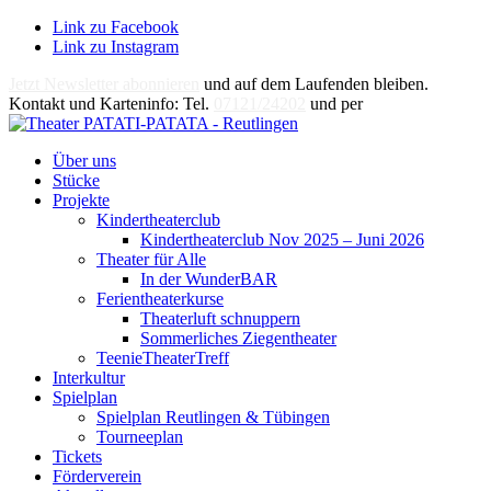
Link zu Facebook
Link zu Instagram
Jetzt Newsletter abonnieren
und auf dem Laufenden bleiben.
Kontakt und Karteninfo: Tel.
07121/24202
und per
E-Mail
Über uns
Stücke
Projekte
Kindertheaterclub
Kindertheaterclub Nov 2025 – Juni 2026
Theater für Alle
In der WunderBAR
Ferientheaterkurse
Theaterluft schnuppern
Sommerliches Ziegentheater
TeenieTheaterTreff
Interkultur
Spielplan
Spielplan Reutlingen & Tübingen
Tourneeplan
Tickets
Förderverein