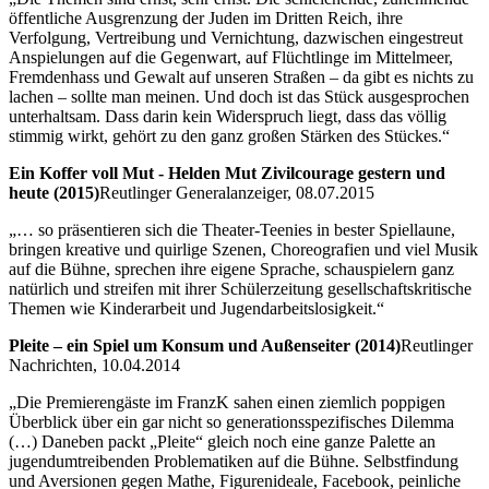
öffentliche Ausgrenzung der Juden im Dritten Reich, ihre
Verfolgung, Vertreibung und Vernichtung, dazwischen eingestreut
Anspielungen auf die Gegenwart, auf Flüchtlinge im Mittelmeer,
Fremdenhass und Gewalt auf unseren Straßen – da gibt es nichts zu
lachen – sollte man meinen. Und doch ist das Stück ausgesprochen
unterhaltsam. Dass darin kein Widerspruch liegt, dass das völlig
stimmig wirkt, gehört zu den ganz großen Stärken des Stückes.“
Ein Koffer voll Mut - Helden Mut Zivilcourage gestern und
heute (2015)
Reutlinger Generalanzeiger, 08.07.2015
„… so präsentieren sich die Theater-Teenies in bester Spiellaune,
bringen kreative und quirlige Szenen, Choreografien und viel Musik
auf die Bühne, sprechen ihre eigene Sprache, schauspielern ganz
natürlich und streifen mit ihrer Schülerzeitung gesellschaftskritische
Themen wie Kinderarbeit und Jugendarbeitslosigkeit.“
Pleite – ein Spiel um Konsum und Außenseiter (2014)
Reutlinger
Nachrichten, 10.04.2014
„Die Premierengäste im FranzK sahen einen ziemlich poppigen
Überblick über ein gar nicht so generationsspezifisches Dilemma
(…) Daneben packt „Pleite“ gleich noch eine ganze Palette an
jugendumtreibenden Problematiken auf die Bühne. Selbstfindung
und Aversionen gegen Mathe, Figurenideale, Facebook, peinliche