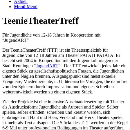
Aktuell
Menü
Menü
TeenieTheaterTreff
Für Jugendliche von 12-18 Jahren in Kooperation mit
“JugendART”
Der TeenieTheaterTreff (TTT) ist ein Theaterspielclub für
Jugendliche von 12-18 Jahren am Theater PATATI-PATATA. Er
besteht seit 2004 in Kooperation mit den Jugendkulturtagen der
Stadt Reutlingen “
JugendART
”. Der TTT entwickelt jedes Jahr ein
eigenes Stück zu gesellschaftspolitischen Fragen, die Jugendlichen
unter den Näglen brennen. Ausgangspunkt sind meist aktuelle
Ereignisse, Miedenberichte, u. U. literarische Vorlagen, die dann frei
von den Spielern durch Improvisation und eigenes Schreiben
weiterentwickelt werden zu einem eigenen Stück.
Ziel der Projekte ist eine intensive Auseinandersetzung mit Theater
als Ausdrucksform: Jugendliche als Autoren und Spieler. Selber
spielen, selber erfinden, schreiben und kreativ werden, sich
einbringen mit Haut und Haar, Verstand und Herz. Theater spielen
ist mehr als Text aufsagen. Die Stücke des TTT werden in der Regel
6-9 Mal unter professionellen Bedingungen im Theater aufgeführt.