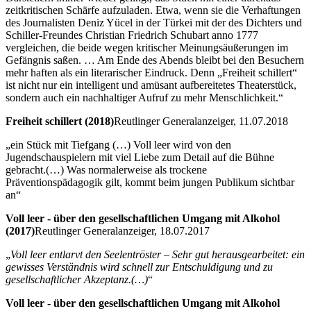
zeitkritischen Schärfe aufzuladen. Etwa, wenn sie die Verhaftungen
des Journalisten Deniz Yücel in der Türkei mit der des Dichters und
Schiller-Freundes Christian Friedrich Schubart anno 1777
vergleichen, die beide wegen kritischer Meinungsäußerungen im
Gefängnis saßen. … Am Ende des Abends bleibt bei den Besuchern
mehr haften als ein literarischer Eindruck. Denn „Freiheit schillert“
ist nicht nur ein intelligent und amüsant aufbereitetes Theaterstück,
sondern auch ein nachhaltiger Aufruf zu mehr Menschlichkeit.“
Freiheit schillert (2018)
Reutlinger Generalanzeiger, 11.07.2018
„ein Stück mit Tiefgang (…) Voll leer wird von den
Jugendschauspielern mit viel Liebe zum Detail auf die Bühne
gebracht.(…) Was normalerweise als trockene
Präventionspädagogik gilt, kommt beim jungen Publikum sichtbar
an“
Voll leer - über den gesellschaftlichen Umgang mit Alkohol
(2017)
Reutlinger Generalanzeiger, 18.07.2017
„
Voll leer entlarvt den Seelentröster – Sehr gut herausgearbeitet: ein
gewisses Verständnis wird schnell zur Entschuldigung und zu
gesellschaftlicher Akzeptanz.(…)
“
Voll leer - über den gesellschaftlichen Umgang mit Alkohol