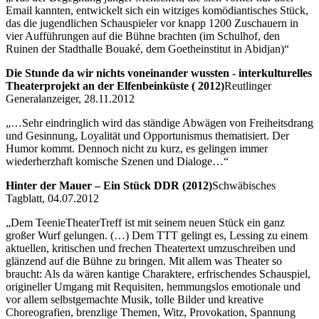
Email kannten, entwickelt sich ein witziges komödiantisches Stück,
das die jugendlichen Schauspieler vor knapp 1200 Zuschauern in
vier Aufführungen auf die Bühne brachten (im Schulhof, den
Ruinen der Stadthalle Bouaké, dem Goetheinstitut in Abidjan)“
Die Stunde da wir nichts voneinander wussten - interkulturelles
Theaterprojekt an der Elfenbeinküste ( 2012)
Reutlinger
Generalanzeiger, 28.11.2012
„…Sehr eindringlich wird das ständige Abwägen von Freiheitsdrang
und Gesinnung, Loyalität und Opportunismus thematisiert. Der
Humor kommt. Dennoch nicht zu kurz, es gelingen immer
wiederherzhaft komische Szenen und Dialoge…“
Hinter der Mauer – Ein Stück DDR (2012)
Schwäbisches
Tagblatt, 04.07.2012
„Dem TeenieTheaterTreff ist mit seinem neuen Stück ein ganz
großer Wurf gelungen. (…) Dem TTT gelingt es, Lessing zu einem
aktuellen, kritischen und frechen Theatertext umzuschreiben und
glänzend auf die Bühne zu bringen. Mit allem was Theater so
braucht: Als da wären kantige Charaktere, erfrischendes Schauspiel,
origineller Umgang mit Requisiten, hemmungslos emotionale und
vor allem selbstgemachte Musik, tolle Bilder und kreative
Choreografien, brenzlige Themen, Witz, Provokation, Spannung