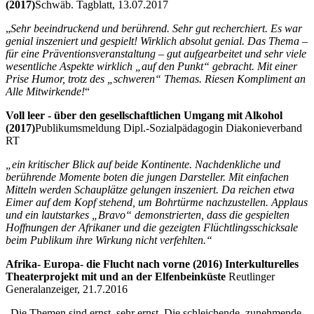
(2017)
Schwäb. Tagblatt, 13.07.2017
„
Sehr beeindruckend und berührend. Sehr gut recherchiert. Es war
genial inszeniert und gespielt! Wirklich absolut genial. Das Thema –
für eine Präventionsveranstaltung – gut aufgearbeitet und sehr viele
wesentliche Aspekte wirklich „auf den Punkt“ gebracht. Mit einer
Prise Humor, trotz des „schweren“ Themas. Riesen Kompliment an
Alle Mitwirkende!
“
Voll leer - über den gesellschaftlichen Umgang mit Alkohol
(2017)
Publikumsmeldung Dipl.-Sozialpädagogin Diakonieverband
RT
„ein kritischer Blick auf beide Kontinente. Nachdenkliche und
berührende Momente boten die jungen Darsteller. Mit einfachen
Mitteln werden Schauplätze gelungen inszeniert. Da reichen etwa
Eimer auf dem Kopf stehend, um Bohrtürme nachzustellen. Applaus
und ein lautstarkes „Bravo“ demonstrierten, dass die gespielten
Hoffnungen der Afrikaner und die gezeigten Flüchtlingsschicksale
beim Publikum ihre Wirkung nicht verfehlten.“
Afrika- Europa- die Flucht nach vorne (2016) Interkulturelles
Theaterprojekt mit und an der Elfenbeinküste
Reutlinger
Generalanzeiger, 21.7.2016
„Die Themen sind ernst, sehr ernst. Die schleichende, zunehmende