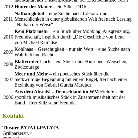
2012
Hinter der Mauer
– ein Stück DDR
Nathan global
– eine Suche nach Toleranz und
2011
Menschlichkeit in einer globalisierten Welt frei nach Lessing
„Nathan der Weise“
Kein Platz mehr
– ein Stück über Mobbing, Ausgrenzung,
2010
Freundschaft, inspiriert durch „Die Geschichte von Lena“
von Michael Ramløse
Kohlhaas – Gerechtigkeit – nur ein Wort – eine Suche nach
2009
Wahrheit und Recht
Blätternder Lack
– ein Stück über Hinsehen- Wegsehen,
2008
Zivilcourage
Meer und Mehr
– ein poetisches Stück über die
2007
merkwürdige Begegnung mit einem Engel, frei nach einer
Erzählung von Gabriel Garcia Marquez
Aus dem Abseits! – Deutschland im WM Fieber
– ein
2006
sportlich-musikalisches Stück in Zusammenarbeit mit der
Band „Herr Stilz seine Freunde“
Kontakt
Thea­ter PATATI-PATATA
Grill­par­zer­str. 4