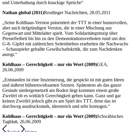
und Unterhaltung durch knackige Sprüche“
Nathan global (2011)
Reutlinger Nachrichten, 28.05.2011
„Seine Kohlhaas-Version präsentiert der TTT in einer humorvollen,
aber auch tiefgründigen Version, die in einer Mischung aus
Gegenwart und Mittelalter spielt. Vom Solidaritätsprinzip über
Pressefreiheit bis hin zu den Demonstrationsverboten rund um den
G-8- Gipfel mit zahlreichen Seitenhieben erarbeiten die Nachwuchs
– Schauspieler geballte Gesellschaftskritik, die zum Nachdenken
anregt.“
Kohlhaas – Gerechtigkeit – nur ein Wort (2009)
GEA,
26.06.2009
„Entstanden ist eine Inszenierung, die gespickt ist mit guten Ideen
und äußerst bühnenwirksamen Szenen. Spätestens als das ganze
Gesinde niedergemetzelt am Boden liegt kommen einem große
Zweifel ob es wirklich Gerechtigkeit geben kann. Ganz und gar
keinen Zweifel jedoch gibt es am Spiel des TTT, denn das ist
durchweg ausdrucksstark, ideenreich und sehr homogen.“
Kohlhaas – Gerechtigkeit – nur ein Wort (2009)
Schwäbisches
Tagblatt, 26.06.2009