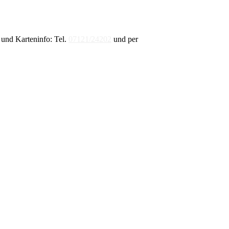
und Karteninfo: Tel.
07121/24202
und per
E-Mail