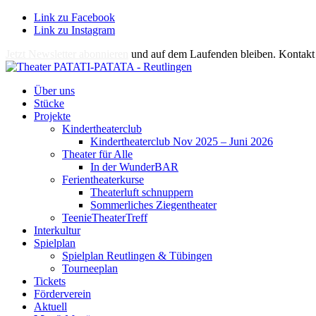
Link zu Facebook
Link zu Instagram
Jetzt Newsletter abonnieren
und auf dem Laufenden bleiben. Kontakt 
Über uns
Stücke
Projekte
Kindertheaterclub
Kindertheaterclub Nov 2025 – Juni 2026
Theater für Alle
In der WunderBAR
Ferientheaterkurse
Theaterluft schnuppern
Sommerliches Ziegentheater
TeenieTheaterTreff
Interkultur
Spielplan
Spielplan Reutlingen & Tübingen
Tourneeplan
Tickets
Förderverein
Aktuell