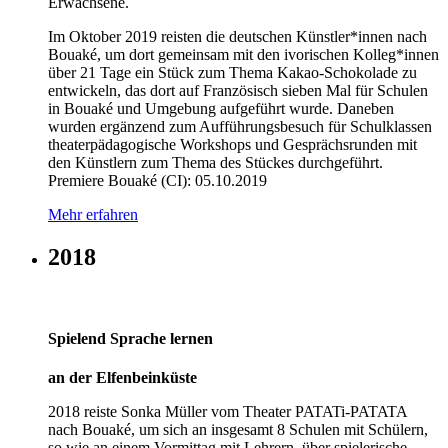
Erwachsene.
Im Oktober 2019 reisten die deutschen Künstler*innen nach
Bouaké, um dort gemeinsam mit den ivorischen Kolleg*innen
über 21 Tage ein Stück zum Thema Kakao-Schokolade zu
entwickeln, das dort auf Französisch sieben Mal für Schulen
in Bouaké und Umgebung aufgeführt wurde. Daneben
wurden ergänzend zum Aufführungsbesuch für Schulklassen
theaterpädagogische Workshops und Gesprächsrunden mit
den Künstlern zum Thema des Stückes durchgeführt.
Premiere Bouaké (CI): 05.10.2019
Mehr erfahren
2018
Spielend Sprache lernen
an der Elfenbeinküste
2018 reiste Sonka Müller vom Theater PATATi-PATATA
nach Bouaké, um sich an insgesamt 8 Schulen mit Schülern,
so wie an einem Vormittag mit Lehrern, über spielerische