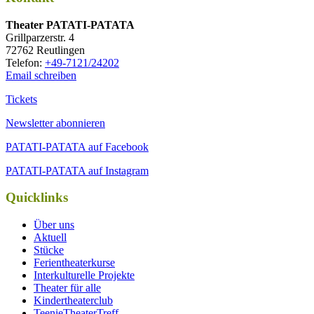
Thea­ter PATATI-PATATA
Grill­par­zer­str. 4
72762 Reutlingen
Tele­fon:
+49-7121/24202
Email schreiben
Tickets
Newsletter abonnieren
PATATI-PATATA auf Facebook
PATATI-PATATA auf Instagram
Quicklinks
Über uns
Aktuell
Stücke
Ferientheaterkurse
Interkulturelle Projekte
Theater für alle
Kindertheaterclub
TeenieTheaterTreff