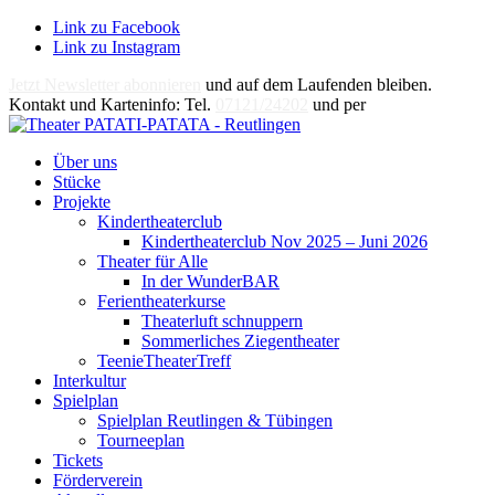
Link zu Facebook
Link zu Instagram
Jetzt Newsletter abonnieren
und auf dem Laufenden bleiben.
Kontakt und Karteninfo: Tel.
07121/24202
und per
E-Mail
Über uns
Stücke
Projekte
Kindertheaterclub
Kindertheaterclub Nov 2025 – Juni 2026
Theater für Alle
In der WunderBAR
Ferientheaterkurse
Theaterluft schnuppern
Sommerliches Ziegentheater
TeenieTheaterTreff
Interkultur
Spielplan
Spielplan Reutlingen & Tübingen
Tourneeplan
Tickets
Förderverein