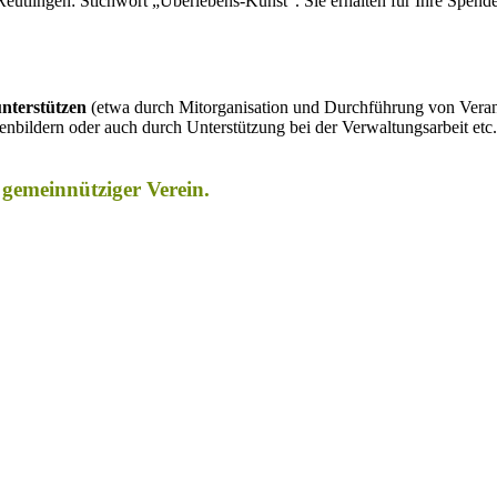
tlingen: Stichwort „Überlebens-Kunst“. Sie erhalten für Ihre Spend
nter­stüt­zen
(etwa durch Mit­or­ga­ni­sa­tion und Durch­füh­rung von Ver­an­s
ildern oder auch durch Unter­stüt­zung bei der Ver­wal­tungs­ar­beit etc.
n gemeinnütziger Verein.