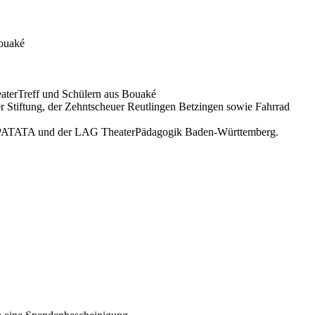
Bouaké
terTreff und Schü­lern aus Bouaké
tif­tung, der Zehntscheuer Reut­lin­gen Bet­zin­gen sowie Fahr­rad
PATATI-PATATA und der LAG TheaterPädagogik Baden-Württemberg.