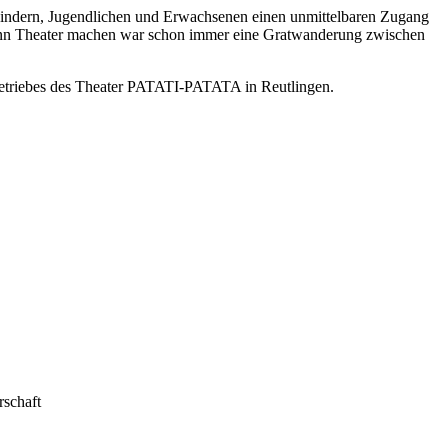
dern, Jugend­li­chen und Erwach­se­nen einen unmit­tel­ba­ren Zugang
denn Thea­ter­ ma­chen war schon immer eine Grat­wan­de­rung zwi­schen
lbetriebes des Theater PATATI-PATATA in Reutlingen.
rschaft