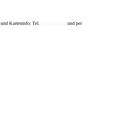
und Karteninfo: Tel.
07121/24202
und per
E-Mail