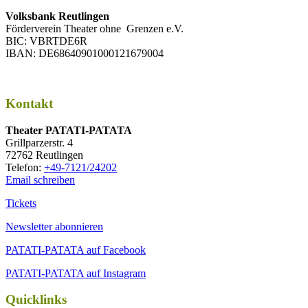
Volksbank Reutlingen
Förderverein Theater ohne Grenzen e.V.
BIC: VBRTDE6R
IBAN: DE68640901000121679004
Kontakt
Thea­ter PATATI-PATATA
Grill­par­zer­str. 4
72762 Reutlingen
Tele­fon:
+49-7121/24202
Email schreiben
Tickets
Newsletter abonnieren
PATATI-PATATA auf Facebook
PATATI-PATATA auf Instagram
Quicklinks