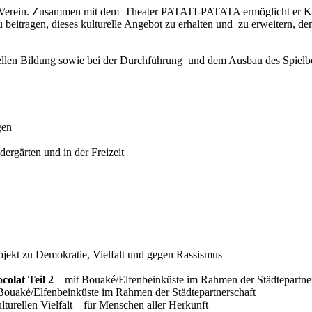
er Verein. Zusammen mit dem Thea­ter PATATI-PATATA ermög­li­cht er Kin­
ei­tra­gen, die­ses kul­tu­relle Ange­bot zu erhal­ten und zu erwei­tern, 
turellen Bildung sowie bei der Durchführung und dem Ausbau des Spie
gen
der­gär­ten und in der Freizeit
rojekt zu Demokratie, Vielfalt und gegen Rassismus
olat Teil 2
– mit Bouaké/Elfenbeinküste im Rahmen der Städtepartne
Bouaké/Elfenbeinküste im Rahmen der Städtepartnerschaft
lturellen Vielfalt – für Menschen aller Herkunft