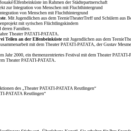
Bouaké/Elfenbeinküste im Rahmen der Städtepartnerschaft
ekt zur Integration von Menschen mit Fluchthintergrund
 Integration von Menschen mit Fluchthintergrund
ste
. Mit Jugendlichen aus dem TeenieTheaterTreff und Schü­lern aus 
enprojekt mit syrischen Flüchtlingskindern
d deren Familien.
ahre Theater PATATI-PATATA.
n drei Teilen an der Elfenbeinküste
mit Jugendlichen aus dem TeenieThea
Zusam­men­ar­beit mit dem Thea­ter PATATI-PATATA, der Gus­tav Mes­mer S
em Jahr 2000, ein the­men­zen­trier­tes Fes­ti­val mit dem Thea­ter 
em Thea­ter PATATI-PATATA.
o­duk­tio­nen des „Thea­ter PATATI-PATATA Reutlingen“
 PATATI-PATATA Reutlingen“