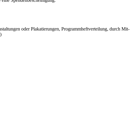
e eine Spendenbescheinigung.
tal­tun­gen oder Pla­ka­tie­run­gen, Pro­gramm­heft­ver­tei­lung, durch Mit­
)