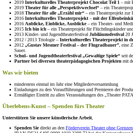
2019
Interkulturelles Theaterprojekt Chocolat Teil 1
– mit 
2019
Theater für alle „Perspektivwechsel“
– ein Theaterproj
2018
Theater für alle „
Erzähl mir“
– ein Theaterprojekt zur
2016
Interkulturelles Theaterprojekt
–
mit der Elfenbeinkü
2016
Anblicke, Einblicke, Ausblicke
– ein Theater- und Medi
2015
Ich bin ich
– ein Theaterprojekt für Flüchtlingskinder un
2013 Kinder- und Jugendtheaterfestival
Jubiläumsfestival
20 J
2012 / 2013 Triologie –
Inter­kul­tu­rel­les Thea­ter­pro­jekt i
2012
„Gus­tav Mes­mer Fes­ti­val – der Flug­rad­bauer”
, eine 
Sauer.
Schul– und Jugend­thea­ter­fes­ti­val „Gewal­tige Spiele“
seit d
Part­ner bei diver­sen thea­ter­päd­ago­gi­schen Pro­jek­ten
mit d
Was wir bieten
min­des­tens ein­mal im Jahr eine Mitgliederversammlung
Ein­la­dun­gen zu den Vor­auf­füh­run­gen und Pre­mie­ren der Pr
Ermä­ßig­ter Ein­tritt zu allen Ver­an­stal­tun­gen des „Thea­ter
Überlebens-Kunst – Spenden fürs Theater
Unterstützen Sie unsere künstlerische Arbeit
,
Spenden Sie
direkt an den
Förderverein Theater ohne Grenzen