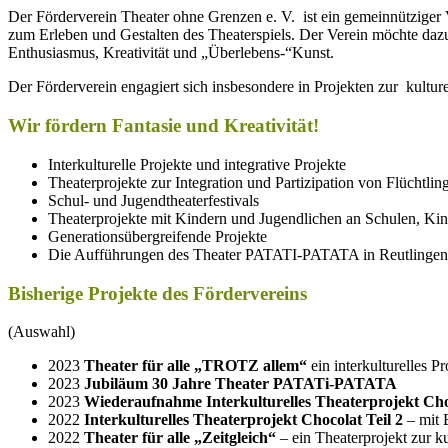
Der För­der­ver­ein Thea­ter ohne Gren­zen e. V. ist ein gemeinnützig
zum Erle­ben und Gestal­ten des Theaterspiels. Der Ver­ein möchte dazu b
Enthu­si­as­mus, Krea­ti­vi­tät und „Überlebens-“Kunst.
Der Förderverein engagiert sich insbesondere in Projekten zur kul
Wir för­dern Fan­ta­sie und Kreativität!
Interkulturelle Projekte und integrative Projekte
Theaterprojekte zur Integration und Partizipation von Flüchtlin
Schul- und Jugendtheaterfestivals
Thea­ter­pro­jekte mit Kin­dern und Jugend­li­chen an Schu­len, Kin­
Gene­ra­ti­ons­über­grei­fende Projekte
Die Auf­füh­run­gen des Thea­ter PATATI-PATATA in Reutlingen
Bisherige Projekte des Fördervereins
(Auswahl)
2023
Theater für alle „TROTZ allem“
ein interkulturelles P
2023
Jubiläum 30 Jahre Theater PATATi-PATATA
2023
Wiederaufnahme Interkulturelles Theaterprojekt Choc
2022
Interkulturelles Theaterprojekt Chocolat Teil 2
– mit 
2022
Theater für alle „Zeitgleich“
– ein Theaterprojekt zur ku