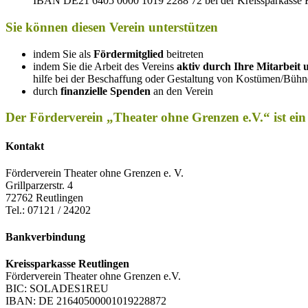
IBAN DE21 6405 0000 1019 2288 72 bei der Kreissparkasse Reu
Sie können diesen Verein unterstützen
indem Sie als
För­der­mit­glied
bei­tre­ten
indem Sie die Arbeit des Ver­eins
aktiv durch Ihre Mit­ar­beit u
hilfe bei der Beschaf­fung oder Gestal­tung von Kostümen/Bühnenb
durch
finan­zi­elle Spen­den
an den Verein
Der Förderverein
„
Theater ohne Grenzen e.V.
“
ist ei
Kon­takt
För­der­ver­ein Thea­ter ohne Gren­zen e. V.
Grill­par­zer­str. 4
72762 Reut­lin­gen
Tel.: 07121 / 24202
Bank­ver­bin­dung
Kreis­spar­kasse Reut­lin­gen
För­der­ver­ein Thea­ter ohne Gren­zen e.V.
BIC: SOLADES1REU
IBAN: DE 21640500001019228872