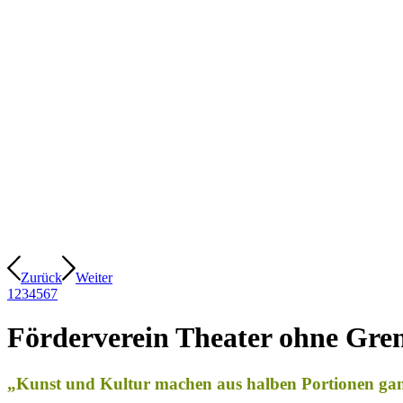
Zurück
Weiter
1
2
3
4
5
6
7
Förderverein Theater ohne Gren
„Kunst und Kul­tur machen aus hal­ben Por­tio­nen ga