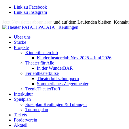
Link zu Facebook
Link zu Instagram
Jetzt Newsletter abonnieren
und auf dem Laufenden bleiben. Kontakt 
Über uns
Stücke
Projekte
Kindertheaterclub
Kindertheaterclub Nov 2025 – Juni 2026
Theater für Alle
In der WunderBAR
Ferientheaterkurse
Theaterluft schnuppern
Sommerliches Ziegentheater
TeenieTheaterTreff
Interkultur
Spielplan
Spielplan Reutlingen & Tübingen
Tourneeplan
Tickets
Förderverein
Aktuell