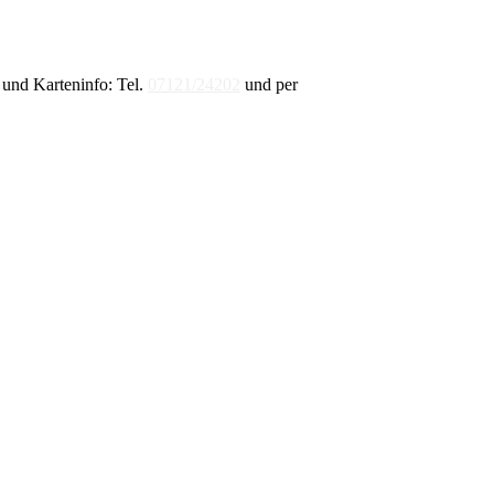
und Karteninfo: Tel.
07121/24202
und per
E-Mail