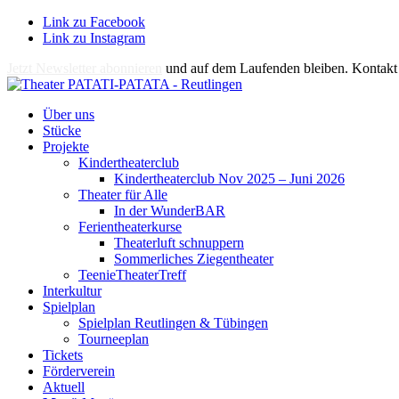
Link zu Facebook
Link zu Instagram
Jetzt Newsletter abonnieren
und auf dem Laufenden bleiben. Kontakt 
Über uns
Stücke
Projekte
Kindertheaterclub
Kindertheaterclub Nov 2025 – Juni 2026
Theater für Alle
In der WunderBAR
Ferientheaterkurse
Theaterluft schnuppern
Sommerliches Ziegentheater
TeenieTheaterTreff
Interkultur
Spielplan
Spielplan Reutlingen & Tübingen
Tourneeplan
Tickets
Förderverein
Aktuell