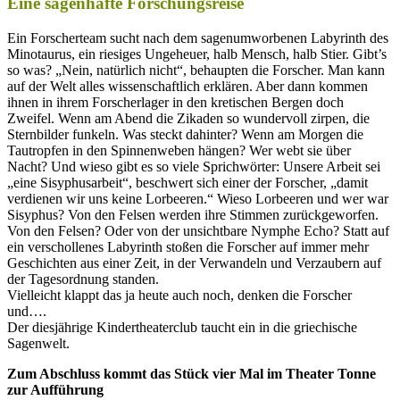
Eine sagenhafte Forschungsreise
Ein Forscherteam sucht nach dem sagenumworbenen Labyrinth des
Minotaurus, ein riesiges Ungeheuer, halb Mensch, halb Stier. Gibt’s
so was? „Nein, natürlich nicht“, behaupten die Forscher. Man kann
auf der Welt alles wissenschaftlich erklären. Aber dann kommen
ihnen in ihrem Forscherlager in den kretischen Bergen doch
Zweifel. Wenn am Abend die Zikaden so wundervoll zirpen, die
Sternbilder funkeln. Was steckt dahinter? Wenn am Morgen die
Tautropfen in den Spinnenweben hängen? Wer webt sie über
Nacht? Und wieso gibt es so viele Sprichwörter: Unsere Arbeit sei
„eine Sisyphusarbeit“, beschwert sich einer der Forscher, „damit
verdienen wir uns keine Lorbeeren.“ Wieso Lorbeeren und wer war
Sisyphus? Von den Felsen werden ihre Stimmen zurückgeworfen.
Von den Felsen? Oder von der unsichtbare Nymphe Echo? Statt auf
ein verschollenes Labyrinth stoßen die Forscher auf immer mehr
Geschichten aus einer Zeit, in der Verwandeln und Verzaubern auf
der Tagesordnung standen.
Vielleicht klappt das ja heute auch noch, denken die Forscher
und….
Der diesjährige Kindertheaterclub taucht ein in die griechische
Sagenwelt.
Zum Abschluss kommt das Stück vier Mal im Theater Tonne
zur Aufführung