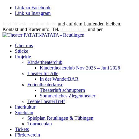
Link zu Facebook
Link zu Instagram
Jetzt Newsletter abonnieren
und auf dem Laufenden bleiben.
Kontakt und Karteninfo: Tel.
07121/24202
und per
E-Mail
Über uns
Stücke
Projekte
Kindertheaterclub
Kindertheaterclub Nov 2025 – Juni 2026
Theater für Alle
In der WunderBAR
Ferientheaterkurse
Theaterluft schnuppern
Sommerliches Ziegentheater
TeenieTheaterTreff
Interkultur
Spielplan
Spielplan Reutlingen & Tübingen
Tourneeplan
Tickets
Förderverein