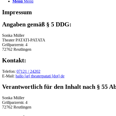
Menü
Menü
Impressum
Angaben gemäß § 5 DDG:
Sonka Müller
Theater PATATI-PATATA
Grillparzerstr. 4
72762 Reutlingen
Kontakt:
Telefon:
07121 / 24202
E-Mail:
hallo [at] theaterpatati [dot] de
Verantwortlich für den Inhalt nach § 55 Ab
Sonka Müller
Grillparzerstr. 4
72762 Reutlingen