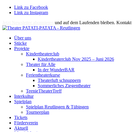
Link zu Facebook
Link zu Instagram
Jetzt Newsletter abonnieren
und auf dem Laufenden bleiben. Kontakt 
Über uns
Stücke
Projekte
Kindertheaterclub
Kindertheaterclub Nov 2025 – Juni 2026
Theater für Alle
In der WunderBAR
Ferientheaterkurse
Theaterluft schnuppern
Sommerliches Ziegentheater
TeenieTheaterTreff
Interkultur
Spielplan
Spielplan Reutlingen & Tübingen
Tourneeplan
Tickets
Förderverein
Aktuell