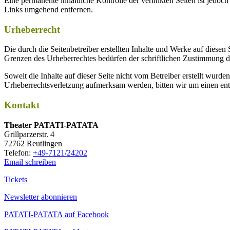
Eine permanente inhaltliche Kontrolle der verlinkten Seiten ist jed
Links umgehend entfernen.
Urheberrecht
Die durch die Seitenbetreiber erstellten Inhalte und Werke auf diese
Grenzen des Urheberrechtes bedürfen der schriftlichen Zustimmung des
Soweit die Inhalte auf dieser Seite nicht vom Betreiber erstellt wurde
Urheberrechtsverletzung aufmerksam werden, bitten wir um einen en
Kontakt
Thea­ter PATATI-PATATA
Grill­par­zer­str. 4
72762 Reutlingen
Tele­fon:
+49-7121/24202
Email schreiben
Tickets
Newsletter abonnieren
PATATI-PATATA auf Facebook