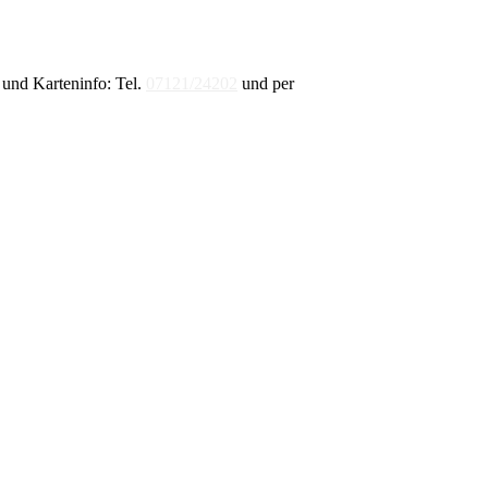
und Karteninfo: Tel.
07121/24202
und per
E-Mail