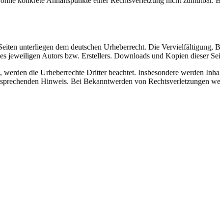
och ohne konkrete Anhaltspunkte einer Rechtsverletzung nicht zumutbar
n Seiten unterliegen dem deutschen Urheberrecht. Die Vervielfältigung,
 jeweiligen Autors bzw. Erstellers. Downloads und Kopien dieser Seite
n, werden die Urheberrechte Dritter beachtet. Insbesondere werden Inhal
tsprechenden Hinweis. Bei Bekanntwerden von Rechtsverletzungen wer