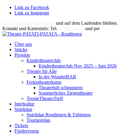
Link zu Facebook
Link zu Instagram
Jetzt Newsletter abonnieren
und auf dem Laufenden bleiben.
Kontakt und Karteninfo: Tel.
07121/24202
und per
E-Mail
Über uns
Stücke
Projekte
Kindertheaterclub
Kindertheaterclub Nov 2025 – Juni 2026
Theater für Alle
In der WunderBAR
Ferientheaterkurse
Theaterluft schnuppern
Sommerliches Ziegentheater
TeenieTheaterTreff
Interkultur
Spielplan
Spielplan Reutlingen & Tübingen
Tourneeplan
Tickets
Förderverein