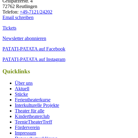
Grill­par­zer­str. 4
72762 Reutlingen
Tele­fon:
+49-7121/24202
Email schreiben
Tickets
Newsletter abonnieren
PATATI-PATATA auf Facebook
PATATI-PATATA auf Instagram
Quicklinks
Über uns
Aktuell
Stücke
Ferientheaterkurse
Interkulturelle Projekte
Theater für alle
Kindertheaterclub
TeenieTheaterTreff
Förderverein
Impressum