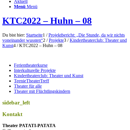
Aktuell
Menü
Menü
KTC2022 – Huhn – 08
Du bist hier:
Startseite
1
/
Projektbericht: „Die Stunde, da wir nichts
voneinander wussten“
2
/
Projekte
3
/
Kindertheaterclub: Theater und
Kunst
4
/
KTC2022 – Huhn – 08
Ferientheaterkurse
Interkulturelle Projekte
Kindertheaterclub: Theater und Kunst
TeenieTheaterTreff
Theater für alle
Theater mit Flüchtlingskindern
sidebar_left
Kontakt
Thea­ter PATATI-PATATA