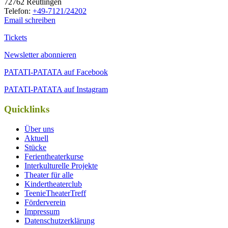
72762 Reutlingen
Tele­fon:
+49-7121/24202
Email schreiben
Tickets
Newsletter abonnieren
PATATI-PATATA auf Facebook
PATATI-PATATA auf Instagram
Quicklinks
Über uns
Aktuell
Stücke
Ferientheaterkurse
Interkulturelle Projekte
Theater für alle
Kindertheaterclub
TeenieTheaterTreff
Förderverein
Impressum
Datenschutzerklärung