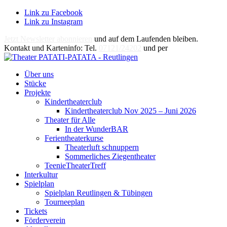
Link zu Facebook
Link zu Instagram
Jetzt Newsletter abonnieren
und auf dem Laufenden bleiben.
Kontakt und Karteninfo: Tel.
07121/24202
und per
E-Mail
Über uns
Stücke
Projekte
Kindertheaterclub
Kindertheaterclub Nov 2025 – Juni 2026
Theater für Alle
In der WunderBAR
Ferientheaterkurse
Theaterluft schnuppern
Sommerliches Ziegentheater
TeenieTheaterTreff
Interkultur
Spielplan
Spielplan Reutlingen & Tübingen
Tourneeplan
Tickets
Förderverein