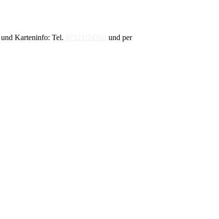
und Karteninfo: Tel.
07121/24202
und per
E-Mail