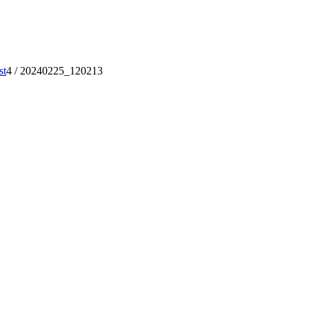
st
4
/
20240225_120213