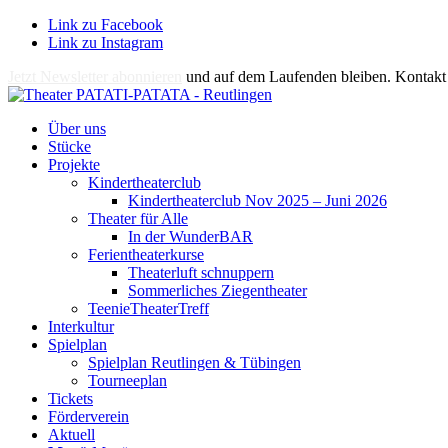
Link zu Facebook
Link zu Instagram
Jetzt Newsletter abonnieren
und auf dem Laufenden bleiben. Kontakt 
Über uns
Stücke
Projekte
Kindertheaterclub
Kindertheaterclub Nov 2025 – Juni 2026
Theater für Alle
In der WunderBAR
Ferientheaterkurse
Theaterluft schnuppern
Sommerliches Ziegentheater
TeenieTheaterTreff
Interkultur
Spielplan
Spielplan Reutlingen & Tübingen
Tourneeplan
Tickets
Förderverein
Aktuell