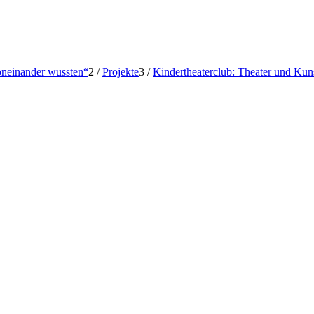
voneinander wussten“
2
/
Projekte
3
/
Kindertheaterclub: Theater und Kun