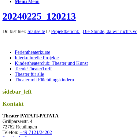
Menü
Menü
20240225_120213
Du bist hier:
Startseite
1
/
Projektbericht: „Die Stunde, da wir nichts 
Ferientheaterkurse
Interkulturelle Projekte
Kindertheaterclub: Theater und Kunst
TeenieTheaterTreff
Theater für alle
Theater mit Flüchtlingskindern
sidebar_left
Kontakt
Thea­ter PATATI-PATATA
Grill­par­zer­str. 4
72762 Reutlingen
Tele­fon:
+49-7121/24202