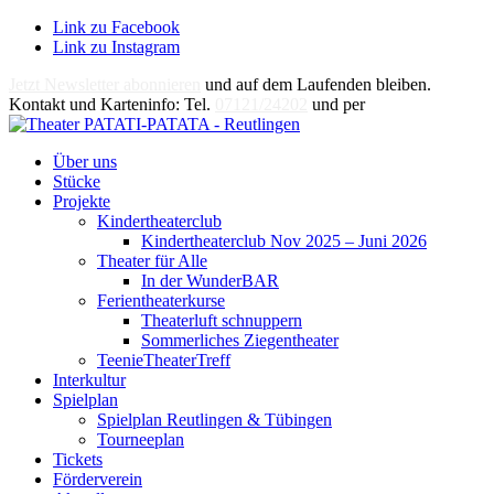
Link zu Facebook
Link zu Instagram
Jetzt Newsletter abonnieren
und auf dem Laufenden bleiben.
Kontakt und Karteninfo: Tel.
07121/24202
und per
E-Mail
Über uns
Stücke
Projekte
Kindertheaterclub
Kindertheaterclub Nov 2025 – Juni 2026
Theater für Alle
In der WunderBAR
Ferientheaterkurse
Theaterluft schnuppern
Sommerliches Ziegentheater
TeenieTheaterTreff
Interkultur
Spielplan
Spielplan Reutlingen & Tübingen
Tourneeplan
Tickets
Förderverein