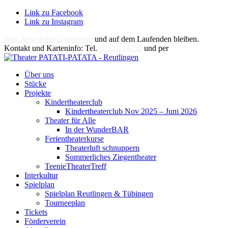
Link zu Facebook
Link zu Instagram
Jetzt Newsletter abonnieren
und auf dem Laufenden bleiben.
Kontakt und Karteninfo: Tel.
07121/24202
und per
E-Mail
Über uns
Stücke
Projekte
Kindertheaterclub
Kindertheaterclub Nov 2025 – Juni 2026
Theater für Alle
In der WunderBAR
Ferientheaterkurse
Theaterluft schnuppern
Sommerliches Ziegentheater
TeenieTheaterTreff
Interkultur
Spielplan
Spielplan Reutlingen & Tübingen
Tourneeplan
Tickets
Förderverein