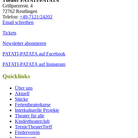
Thea­ter PATATI-PATATA
Grill­par­zer­str. 4
72762 Reutlingen
Tele­fon:
+49-7121/24202
Email schreiben
Tickets
Newsletter abonnieren
PATATI-PATATA auf Facebook
PATATI-PATATA auf Instagram
Quicklinks
Über uns
Aktuell
Stücke
Ferientheaterkurse
Interkulturelle Projekte
Theater für alle
Kindertheaterclub
TeenieTheaterTreff
Förderverein
Impressum