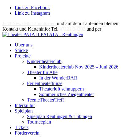
Link zu Facebook
Link zu Instagram
Jetzt Newsletter abonnieren
und auf dem Laufenden bleiben.
Kontakt und Karteninfo: Tel.
07121/24202
und per
E-Mail
Über uns
Stücke
Projekte
Kindertheaterclub
Kindertheaterclub Nov 2025 – Juni 2026
Theater für Alle
In der WunderBAR
Ferientheaterkurse
Theaterluft schnuppern
Sommerliches Ziegentheater
TeenieTheaterTreff
Interkultur
Spielplan
Spielplan Reutlingen & Tübingen
Tourneeplan
Tickets
Förderverein