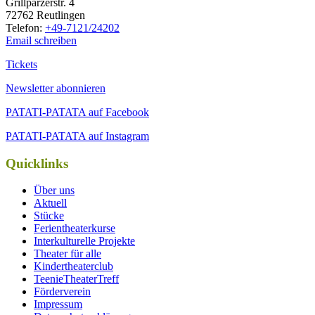
Grill­par­zer­str. 4
72762 Reutlingen
Tele­fon:
+49-7121/24202
Email schreiben
Tickets
Newsletter abonnieren
PATATI-PATATA auf Facebook
PATATI-PATATA auf Instagram
Quicklinks
Über uns
Aktuell
Stücke
Ferientheaterkurse
Interkulturelle Projekte
Theater für alle
Kindertheaterclub
TeenieTheaterTreff
Förderverein
Impressum