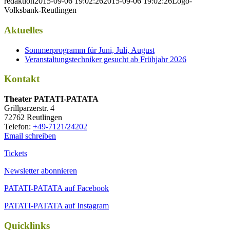
redaktion
2015-09-06 19:02:26
2015-09-06 19:02:26
Logo-
Volksbank-Reutlingen
Aktuelles
Sommerprogramm für Juni, Juli, August
Veranstaltungstechniker gesucht ab Frühjahr 2026
Kontakt
Thea­ter PATATI-PATATA
Grill­par­zer­str. 4
72762 Reutlingen
Tele­fon:
+49-7121/24202
Email schreiben
Tickets
Newsletter abonnieren
PATATI-PATATA auf Facebook
PATATI-PATATA auf Instagram
Quicklinks