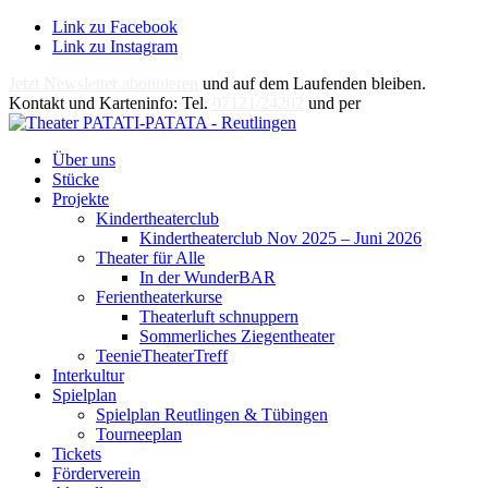
Link zu Facebook
Link zu Instagram
Jetzt Newsletter abonnieren
und auf dem Laufenden bleiben.
Kontakt und Karteninfo: Tel.
07121/24202
und per
E-Mail
Über uns
Stücke
Projekte
Kindertheaterclub
Kindertheaterclub Nov 2025 – Juni 2026
Theater für Alle
In der WunderBAR
Ferientheaterkurse
Theaterluft schnuppern
Sommerliches Ziegentheater
TeenieTheaterTreff
Interkultur
Spielplan
Spielplan Reutlingen & Tübingen
Tourneeplan
Tickets
Förderverein