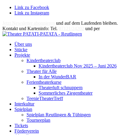
Link zu Facebook
Link zu Instagram
Jetzt Newsletter abonnieren
und auf dem Laufenden bleiben.
Kontakt und Karteninfo: Tel.
07121/24202
und per
E-Mail
Über uns
Stücke
Projekte
Kindertheaterclub
Kindertheaterclub Nov 2025 – Juni 2026
Theater für Alle
In der WunderBAR
Ferientheaterkurse
Theaterluft schnuppern
Sommerliches Ziegentheater
TeenieTheaterTreff
Interkultur
Spielplan
Spielplan Reutlingen & Tübingen
Tourneeplan
Tickets
Förderverein