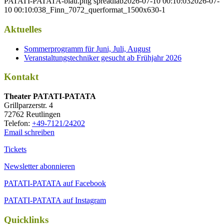
PATATI-PATATA-blau.png
spreadlab
2026-07-10 00:10:03
2026-07-
10 00:10:03
8_Finn_7072_querformat_1500x630-1
Aktuelles
Sommerprogramm für Juni, Juli, August
Veranstaltungstechniker gesucht ab Frühjahr 2026
Kontakt
Thea­ter PATATI-PATATA
Grill­par­zer­str. 4
72762 Reutlingen
Tele­fon:
+49-7121/24202
Email schreiben
Tickets
Newsletter abonnieren
PATATI-PATATA auf Facebook
PATATI-PATATA auf Instagram
Quicklinks