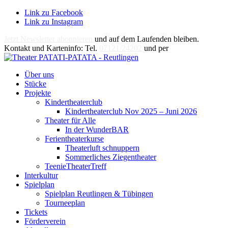
Link zu Facebook
Link zu Instagram
Jetzt Newsletter abonnieren
und auf dem Laufenden bleiben.
Kontakt und Karteninfo: Tel.
07121/24202
und per
E-Mail
Über uns
Stücke
Projekte
Kindertheaterclub
Kindertheaterclub Nov 2025 – Juni 2026
Theater für Alle
In der WunderBAR
Ferientheaterkurse
Theaterluft schnuppern
Sommerliches Ziegentheater
TeenieTheaterTreff
Interkultur
Spielplan
Spielplan Reutlingen & Tübingen
Tourneeplan
Tickets
Förderverein