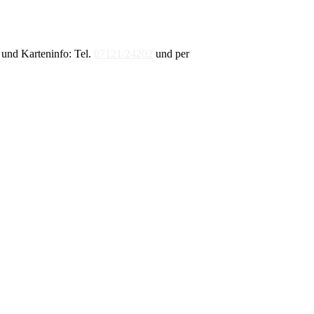
und Karteninfo: Tel.
07121/24202
und per
E-Mail