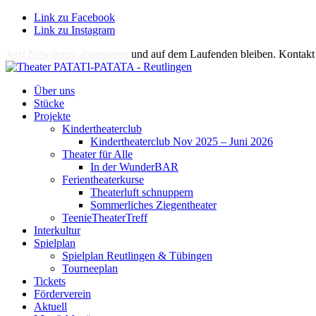
Link zu Facebook
Link zu Instagram
Jetzt Newsletter abonnieren
und auf dem Laufenden bleiben. Kontakt 
Über uns
Stücke
Projekte
Kindertheaterclub
Kindertheaterclub Nov 2025 – Juni 2026
Theater für Alle
In der WunderBAR
Ferientheaterkurse
Theaterluft schnuppern
Sommerliches Ziegentheater
TeenieTheaterTreff
Interkultur
Spielplan
Spielplan Reutlingen & Tübingen
Tourneeplan
Tickets
Förderverein
Aktuell