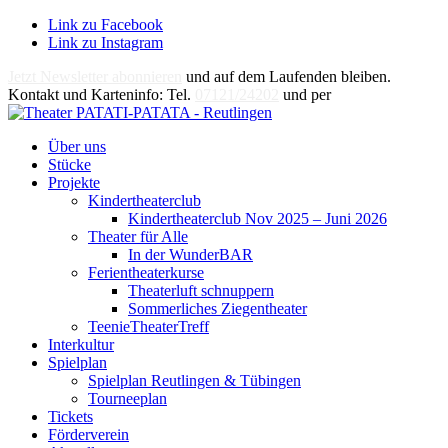
Link zu Facebook
Link zu Instagram
Jetzt Newsletter abonnieren
und auf dem Laufenden bleiben.
Kontakt und Karteninfo: Tel.
07121/24202
und per
E-Mail
Über uns
Stücke
Projekte
Kindertheaterclub
Kindertheaterclub Nov 2025 – Juni 2026
Theater für Alle
In der WunderBAR
Ferientheaterkurse
Theaterluft schnuppern
Sommerliches Ziegentheater
TeenieTheaterTreff
Interkultur
Spielplan
Spielplan Reutlingen & Tübingen
Tourneeplan
Tickets
Förderverein