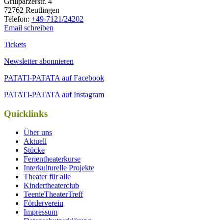
Grill­par­zer­str. 4
72762 Reutlingen
Tele­fon:
+49-7121/24202
Email schreiben
Tickets
Newsletter abonnieren
PATATI-PATATA auf Facebook
PATATI-PATATA auf Instagram
Quicklinks
Über uns
Aktuell
Stücke
Ferientheaterkurse
Interkulturelle Projekte
Theater für alle
Kindertheaterclub
TeenieTheaterTreff
Förderverein
Impressum