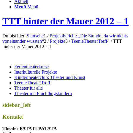
Aktuell
Menü
Menü
TTT hinter der Mauer 2012 – 1
Du bist hier:
Startseite
1
/
Projektbericht: „Die Stunde, da wir nichts
voneinander wussten“
2
/
Projekte
3
/
TeenieTheaterTreff
4
/
TTT
hinter der Mauer 2012 – 1
Ferientheaterkurse
Interkulturelle Projekte
Kindertheaterclub: Theater und Kunst
TeenieTheaterTreff
Theater für alle
Theater mit Flüchtlingskindern
sidebar_left
Kontakt
Thea­ter PATATI-PATATA