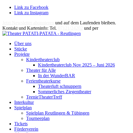
Link zu Facebook
Link zu Instagram
Jetzt Newsletter abonnieren
und auf dem Laufenden bleiben.
Kontakt und Karteninfo: Tel.
07121/24202
und per
E-Mail
Über uns
Stücke
Projekte
Kindertheaterclub
Kindertheaterclub Nov 2025 – Juni 2026
Theater für Alle
In der WunderBAR
Ferientheaterkurse
Theaterluft schnuppern
Sommerliches Ziegentheater
TeenieTheaterTreff
Interkultur
Spielplan
Spielplan Reutlingen & Tübingen
Tourneeplan
Tickets
Förderverein