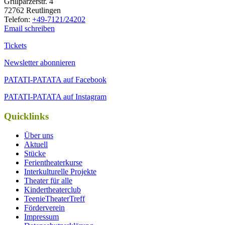
Grill­par­zer­str. 4
72762 Reutlingen
Tele­fon:
+49-7121/24202
Email schreiben
Tickets
Newsletter abonnieren
PATATI-PATATA auf Facebook
PATATI-PATATA auf Instagram
Quicklinks
Über uns
Aktuell
Stücke
Ferientheaterkurse
Interkulturelle Projekte
Theater für alle
Kindertheaterclub
TeenieTheaterTreff
Förderverein
Impressum