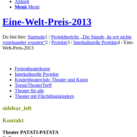
Aktuell
Menü
Menü
Eine-Welt-Preis-2013
Du bist hier:
Startseite
1
/
Projektbericht: „Die Stunde, da wir nichts
voneinander wussten“
2
/
Projekte
3
/
Interkulturelle Projekte
4
/
Eine-
Welt-Preis-2013
Ferientheaterkurse
Interkulturelle Projekte
Kindertheaterclub: Theater und Kunst
TeenieTheaterTreff
Theater für alle
Theater mit Flüchtlingskindern
sidebar_left
Kontakt
Thea­ter PATATI-PATATA