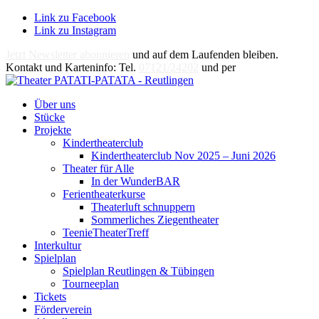
Link zu Facebook
Link zu Instagram
Jetzt Newsletter abonnieren
und auf dem Laufenden bleiben.
Kontakt und Karteninfo: Tel.
07121/24202
und per
E-Mail
Über uns
Stücke
Projekte
Kindertheaterclub
Kindertheaterclub Nov 2025 – Juni 2026
Theater für Alle
In der WunderBAR
Ferientheaterkurse
Theaterluft schnuppern
Sommerliches Ziegentheater
TeenieTheaterTreff
Interkultur
Spielplan
Spielplan Reutlingen & Tübingen
Tourneeplan
Tickets
Förderverein