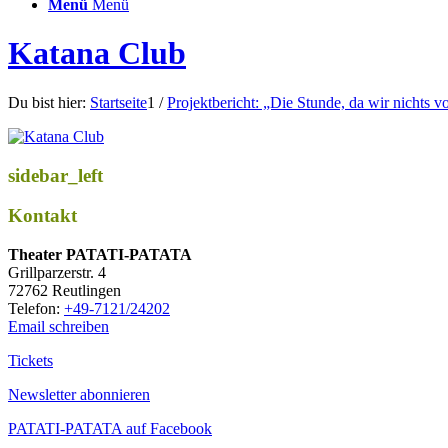
Menü
Menü
Katana Club
Du bist hier:
Startseite
1
/
Projektbericht: „Die Stunde, da wir nichts 
sidebar_left
Kontakt
Thea­ter PATATI-PATATA
Grill­par­zer­str. 4
72762 Reutlingen
Tele­fon:
+49-7121/24202
Email schreiben
Tickets
Newsletter abonnieren
PATATI-PATATA auf Facebook