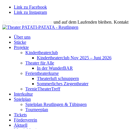
Link zu Facebook
Link zu Instagram
Jetzt Newsletter abonnieren
und auf dem Laufenden bleiben. Kontakt 
Über uns
Stücke
Projekte
Kindertheaterclub
Kindertheaterclub Nov 2025 – Juni 2026
Theater für Alle
In der WunderBAR
Ferientheaterkurse
Theaterluft schnuppern
Sommerliches Ziegentheater
TeenieTheaterTreff
Interkultur
Spielplan
Spielplan Reutlingen & Tübingen
Tourneeplan
Tickets
Förderverein
Aktuell