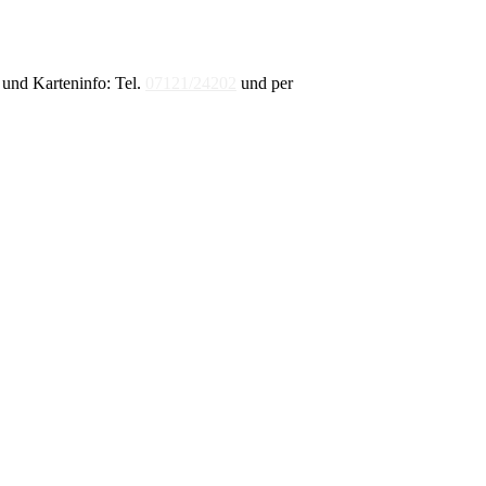
und Karteninfo: Tel.
07121/24202
und per
E-Mail