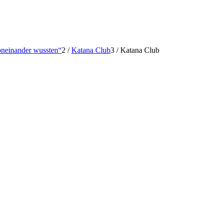
voneinander wussten“
2
/
Katana Club
3
/
Katana Club