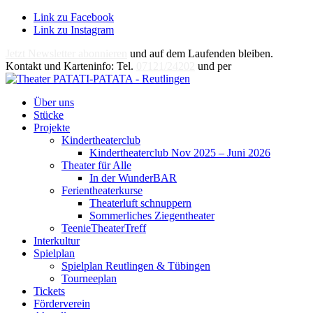
Link zu Facebook
Link zu Instagram
Jetzt Newsletter abonnieren
und auf dem Laufenden bleiben.
Kontakt und Karteninfo: Tel.
07121/24202
und per
E-Mail
Über uns
Stücke
Projekte
Kindertheaterclub
Kindertheaterclub Nov 2025 – Juni 2026
Theater für Alle
In der WunderBAR
Ferientheaterkurse
Theaterluft schnuppern
Sommerliches Ziegentheater
TeenieTheaterTreff
Interkultur
Spielplan
Spielplan Reutlingen & Tübingen
Tourneeplan
Tickets
Förderverein