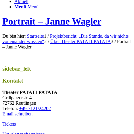
Aktuell
Menü
Menü
Portrait – Janne Wagler
Du bist hier:
Startseite
1
/
Projektbericht: „Die Stunde, da wir nichts
voneinander wussten“
2
/
Über Theater PATATI-PATATA
3
/
Portrait
– Janne Wagler
sidebar_left
Kontakt
Thea­ter PATATI-PATATA
Grill­par­zer­str. 4
72762 Reutlingen
Tele­fon:
+49-7121/24202
Email schreiben
Tickets