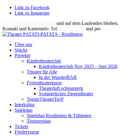
Link zu Facebook
Link zu Instagram
Jetzt Newsletter abonnieren
und auf dem Laufenden bleiben.
Kontakt und Karteninfo: Tel.
07121/24202
und per
E-Mail
Über uns
Stücke
Projekte
Kindertheaterclub
Kindertheaterclub Nov 2025 – Juni 2026
Theater für Alle
In der WunderBAR
Ferientheaterkurse
Theaterluft schnuppern
Sommerliches Ziegentheater
TeenieTheaterTreff
Interkultur
Spielplan
Spielplan Reutlingen & Tübingen
Tourneeplan
Tickets
Förderverein