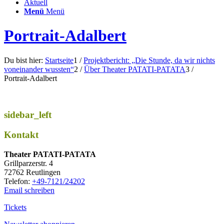
Aktuell
Menü
Menü
Portrait-Adalbert
Du bist hier:
Startseite
1
/
Projektbericht: „Die Stunde, da wir nichts
voneinander wussten“
2
/
Über Theater PATATI-PATATA
3
/
Portrait-Adalbert
sidebar_left
Kontakt
Thea­ter PATATI-PATATA
Grill­par­zer­str. 4
72762 Reutlingen
Tele­fon:
+49-7121/24202
Email schreiben
Tickets