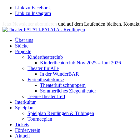
Link zu Facebook
Link zu Instagram
Jetzt Newsletter abonnieren
und auf dem Laufenden bleiben. Kontakt 
Über uns
Stücke
Projekte
Kindertheaterclub
Kindertheaterclub Nov 2025 – Juni 2026
Theater für Alle
In der WunderBAR
Ferientheaterkurse
Theaterluft schnuppern
Sommerliches Ziegentheater
TeenieTheaterTreff
Interkultur
Spielplan
Spielplan Reutlingen & Tübingen
Tourneeplan
Tickets
Förderverein
Aktuell