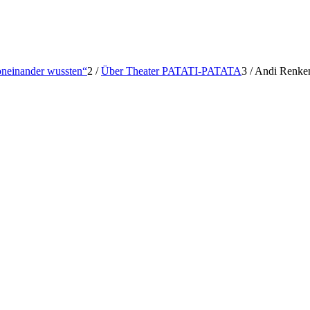
voneinander wussten“
2
/
Über Theater PATATI-PATATA
3
/
Andi Renke