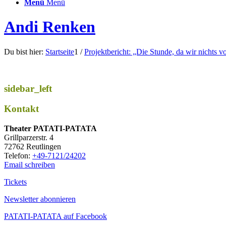
Menü
Menü
Andi Renken
Du bist hier:
Startseite
1
/
Projektbericht: „Die Stunde, da wir nichts 
sidebar_left
Kontakt
Thea­ter PATATI-PATATA
Grill­par­zer­str. 4
72762 Reutlingen
Tele­fon:
+49-7121/24202
Email schreiben
Tickets
Newsletter abonnieren
PATATI-PATATA auf Facebook