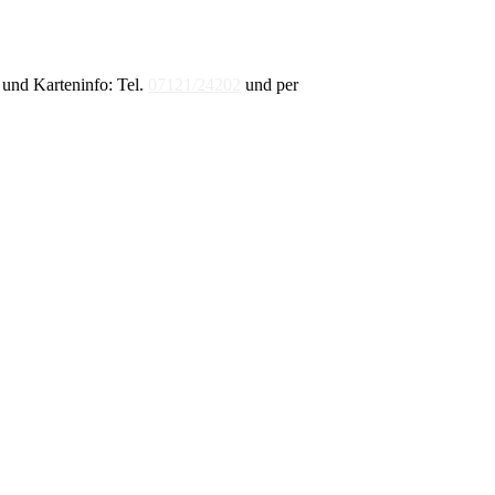
und Karteninfo: Tel.
07121/24202
und per
E-Mail