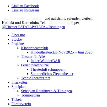
Link zu Facebook
Link zu Instagram
Jetzt Newsletter abonnieren
und auf dem Laufenden bleiben.
Kontakt und Karteninfo: Tel.
07121/24202
und per
E-Mail
Über uns
Stücke
Projekte
Kindertheaterclub
Kindertheaterclub Nov 2025 – Juni 2026
Theater für Alle
In der WunderBAR
Ferientheaterkurse
Theaterluft schnuppern
Sommerliches Ziegentheater
TeenieTheaterTreff
Interkultur
Spielplan
Spielplan Reutlingen & Tübingen
Tourneeplan
Tickets
Förderverein