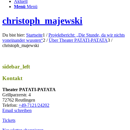
Aktuell
Menü
Menü
christoph_majewski
Du bist hier:
Startseite
1
/
Projektbericht: „Die Stunde, da wir nichts
voneinander wussten“
2
/
Über Theater PATATI-PATATA
3
/
christoph_majewski
sidebar_left
Kontakt
Thea­ter PATATI-PATATA
Grill­par­zer­str. 4
72762 Reutlingen
Tele­fon:
+49-7121/24202
Email schreiben
Tickets