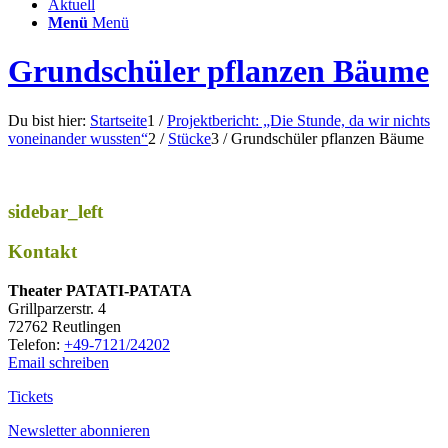
Aktuell
Menü
Menü
Grundschüler pflanzen Bäume
Du bist hier:
Startseite
1
/
Projektbericht: „Die Stunde, da wir nichts
voneinander wussten“
2
/
Stücke
3
/
Grundschüler pflanzen Bäume
sidebar_left
Kontakt
Thea­ter PATATI-PATATA
Grill­par­zer­str. 4
72762 Reutlingen
Tele­fon:
+49-7121/24202
Email schreiben
Tickets
Newsletter abonnieren