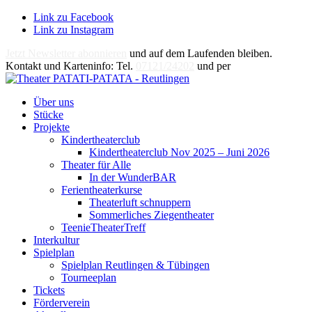
Link zu Facebook
Link zu Instagram
Jetzt Newsletter abonnieren
und auf dem Laufenden bleiben.
Kontakt und Karteninfo: Tel.
07121/24202
und per
E-Mail
Über uns
Stücke
Projekte
Kindertheaterclub
Kindertheaterclub Nov 2025 – Juni 2026
Theater für Alle
In der WunderBAR
Ferientheaterkurse
Theaterluft schnuppern
Sommerliches Ziegentheater
TeenieTheaterTreff
Interkultur
Spielplan
Spielplan Reutlingen & Tübingen
Tourneeplan
Tickets
Förderverein