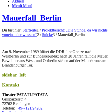
Aktuell
Menü
Menü
Mauerfall_Berlin
Du bist hier:
Startseite
1
/
Projektbericht: „Die Stunde, da wir nichts
voneinander wussten“
2
/
Stücke
3
/
Mauerfall_Berlin
Am 9. November 1989 öffnet die DDR ihre Grenze nach
Westberlin und zur Bundesrepublik; nach 28 Jahren fällt die Mauer.
Bewohner aus West- und Ostberlin stehen auf der Mauerkrone am
Brandenburger Tor.
sidebar_left
Kontakt
Thea­ter PATATI-PATATA
Grill­par­zer­str. 4
72762 Reutlingen
Tele­fon:
+49-7121/24202