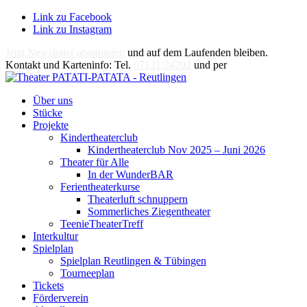
Link zu Facebook
Link zu Instagram
Jetzt Newsletter abonnieren
und auf dem Laufenden bleiben.
Kontakt und Karteninfo: Tel.
07121/24202
und per
E-Mail
Über uns
Stücke
Projekte
Kindertheaterclub
Kindertheaterclub Nov 2025 – Juni 2026
Theater für Alle
In der WunderBAR
Ferientheaterkurse
Theaterluft schnuppern
Sommerliches Ziegentheater
TeenieTheaterTreff
Interkultur
Spielplan
Spielplan Reutlingen & Tübingen
Tourneeplan
Tickets
Förderverein