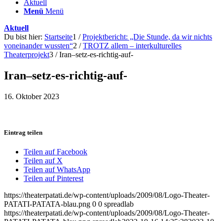
Aktuell
Menü
Menü
Aktuell
Du bist hier:
Startseite
1
/
Projektbericht: „Die Stunde, da wir nichts
voneinander wussten“
2
/
TROTZ allem – interkulturelles
Theaterprojekt
3
/
Iran–setz-es-richtig-auf-
Iran–setz-es-richtig-auf-
16. Oktober 2023
Eintrag teilen
Teilen auf Facebook
Teilen auf X
Teilen auf WhatsApp
Teilen auf Pinterest
https://theaterpatati.de/wp-content/uploads/2009/08/Logo-Theater-
PATATI-PATATA-blau.png
0
0
spreadlab
https://theaterpatati.de/wp-content/uploads/2009/08/Logo-Theater-