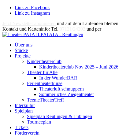
Link zu Facebook
Link zu Instagram
Jetzt Newsletter abonnieren
und auf dem Laufenden bleiben.
Kontakt und Karteninfo: Tel.
07121/24202
und per
E-Mail
Über uns
Stücke
Projekte
Kindertheaterclub
Kindertheaterclub Nov 2025 – Juni 2026
Theater für Alle
In der WunderBAR
Ferientheaterkurse
Theaterluft schnuppern
Sommerliches Ziegentheater
TeenieTheaterTreff
Interkultur
Spielplan
Spielplan Reutlingen & Tübingen
Tourneeplan
Tickets
Förderverein