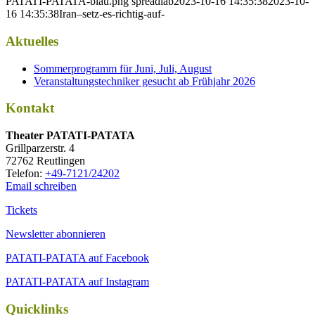
PATATI-PATATA-blau.png
spreadlab
2023-10-16 14:35:38
2023-10-
16 14:35:38
Iran–setz-es-richtig-auf-
Aktuelles
Sommerprogramm für Juni, Juli, August
Veranstaltungstechniker gesucht ab Frühjahr 2026
Kontakt
Thea­ter PATATI-PATATA
Grill­par­zer­str. 4
72762 Reutlingen
Tele­fon:
+49-7121/24202
Email schreiben
Tickets
Newsletter abonnieren
PATATI-PATATA auf Facebook
PATATI-PATATA auf Instagram
Quicklinks