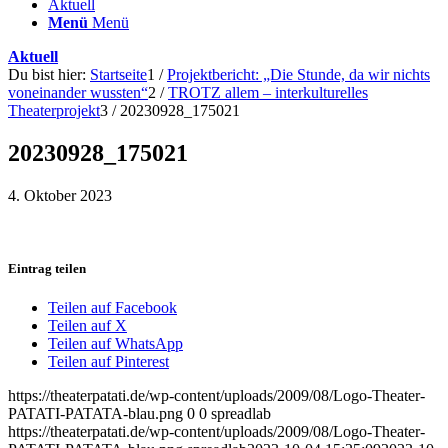
Aktuell
Menü
Menü
Aktuell
Du bist hier:
Startseite
1
/
Projektbericht: „Die Stunde, da wir nichts
voneinander wussten“
2
/
TROTZ allem – interkulturelles
Theaterprojekt
3
/
20230928_175021
20230928_175021
4. Oktober 2023
Eintrag teilen
Teilen auf Facebook
Teilen auf X
Teilen auf WhatsApp
Teilen auf Pinterest
https://theaterpatati.de/wp-content/uploads/2009/08/Logo-Theater-
PATATI-PATATA-blau.png
0
0
spreadlab
https://theaterpatati.de/wp-content/uploads/2009/08/Logo-Theater-