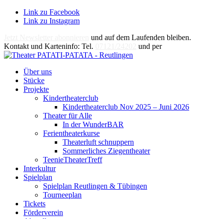
Link zu Facebook
Link zu Instagram
Jetzt Newsletter abonnieren
und auf dem Laufenden bleiben.
Kontakt und Karteninfo: Tel.
07121/24202
und per
E-Mail
Über uns
Stücke
Projekte
Kindertheaterclub
Kindertheaterclub Nov 2025 – Juni 2026
Theater für Alle
In der WunderBAR
Ferientheaterkurse
Theaterluft schnuppern
Sommerliches Ziegentheater
TeenieTheaterTreff
Interkultur
Spielplan
Spielplan Reutlingen & Tübingen
Tourneeplan
Tickets
Förderverein