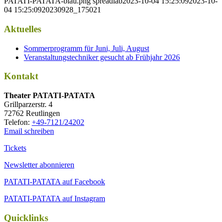
PATATI-PATATA-blau.png
spreadlab
2023-10-04 15:25:09
2023-10-
04 15:25:09
20230928_175021
Aktuelles
Sommerprogramm für Juni, Juli, August
Veranstaltungstechniker gesucht ab Frühjahr 2026
Kontakt
Thea­ter PATATI-PATATA
Grill­par­zer­str. 4
72762 Reutlingen
Tele­fon:
+49-7121/24202
Email schreiben
Tickets
Newsletter abonnieren
PATATI-PATATA auf Facebook
PATATI-PATATA auf Instagram
Quicklinks