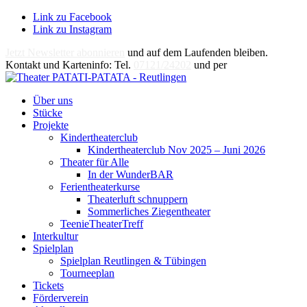
Link zu Facebook
Link zu Instagram
Jetzt Newsletter abonnieren
und auf dem Laufenden bleiben.
Kontakt und Karteninfo: Tel.
07121/24202
und per
E-Mail
Über uns
Stücke
Projekte
Kindertheaterclub
Kindertheaterclub Nov 2025 – Juni 2026
Theater für Alle
In der WunderBAR
Ferientheaterkurse
Theaterluft schnuppern
Sommerliches Ziegentheater
TeenieTheaterTreff
Interkultur
Spielplan
Spielplan Reutlingen & Tübingen
Tourneeplan
Tickets
Förderverein