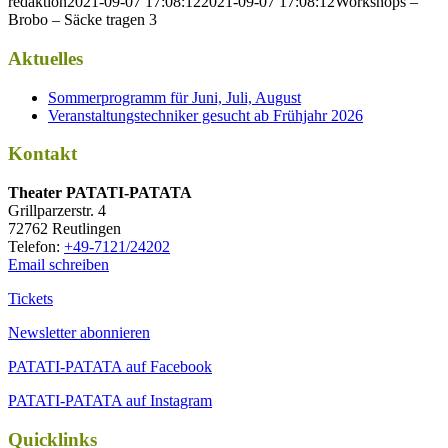
redaktion
2021-09-07 17:08:12
2021-09-07 17:08:12
Workshops –
Brobo – Säcke tragen 3
Aktuelles
Sommerprogramm für Juni, Juli, August
Veranstaltungstechniker gesucht ab Frühjahr 2026
Kontakt
Thea­ter PATATI-PATATA
Grill­par­zer­str. 4
72762 Reutlingen
Tele­fon:
+49-7121/24202
Email schreiben
Tickets
Newsletter abonnieren
PATATI-PATATA auf Facebook
PATATI-PATATA auf Instagram
Quicklinks