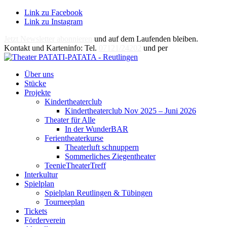
Link zu Facebook
Link zu Instagram
Jetzt Newsletter abonnieren
und auf dem Laufenden bleiben.
Kontakt und Karteninfo: Tel.
07121/24202
und per
E-Mail
Über uns
Stücke
Projekte
Kindertheaterclub
Kindertheaterclub Nov 2025 – Juni 2026
Theater für Alle
In der WunderBAR
Ferientheaterkurse
Theaterluft schnuppern
Sommerliches Ziegentheater
TeenieTheaterTreff
Interkultur
Spielplan
Spielplan Reutlingen & Tübingen
Tourneeplan
Tickets
Förderverein