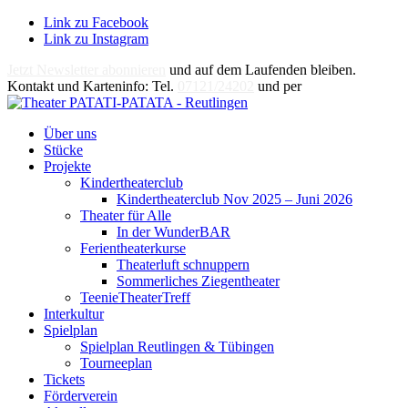
Link zu Facebook
Link zu Instagram
Jetzt Newsletter abonnieren
und auf dem Laufenden bleiben.
Kontakt und Karteninfo: Tel.
07121/24202
und per
E-Mail
Über uns
Stücke
Projekte
Kindertheaterclub
Kindertheaterclub Nov 2025 – Juni 2026
Theater für Alle
In der WunderBAR
Ferientheaterkurse
Theaterluft schnuppern
Sommerliches Ziegentheater
TeenieTheaterTreff
Interkultur
Spielplan
Spielplan Reutlingen & Tübingen
Tourneeplan
Tickets
Förderverein