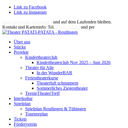
Link zu Facebook
Link zu Instagram
Jetzt Newsletter abonnieren
und auf dem Laufenden bleiben.
Kontakt und Karteninfo: Tel.
07121/24202
und per
E-Mail
Über uns
Stücke
Projekte
Kindertheaterclub
Kindertheaterclub Nov 2025 – Juni 2026
Theater für Alle
In der WunderBAR
Ferientheaterkurse
Theaterluft schnuppern
Sommerliches Ziegentheater
TeenieTheaterTreff
Interkultur
Spielplan
Spielplan Reutlingen & Tübingen
Tourneeplan
Tickets
Förderverein