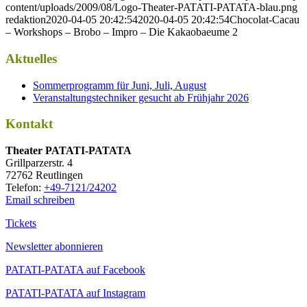
content/uploads/2009/08/Logo-Theater-PATATI-PATATA-blau.png
redaktion
2020-04-05 20:42:54
2020-04-05 20:42:54
Chocolat-Cacau
– Workshops – Brobo – Impro – Die Kakaobaeume 2
Aktuelles
Sommerprogramm für Juni, Juli, August
Veranstaltungstechniker gesucht ab Frühjahr 2026
Kontakt
Thea­ter PATATI-PATATA
Grill­par­zer­str. 4
72762 Reutlingen
Tele­fon:
+49-7121/24202
Email schreiben
Tickets
Newsletter abonnieren
PATATI-PATATA auf Facebook
PATATI-PATATA auf Instagram