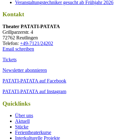
Veranstaltungstechniker gesucht ab Frühjahr 2026
Kontakt
Thea­ter PATATI-PATATA
Grill­par­zer­str. 4
72762 Reutlingen
Tele­fon:
+49-7121/24202
Email schreiben
Tickets
Newsletter abonnieren
PATATI-PATATA auf Facebook
PATATI-PATATA auf Instagram
Quicklinks
Über uns
Aktuell
Stücke
Ferientheaterkurse
Interkulturelle Projekte