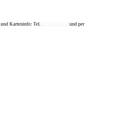
und Karteninfo: Tel.
07121/24202
und per
E-Mail