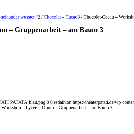
voneinander wussten“
2
/
Chocolat – Cacao
3
/
Chocolat-Cacau – Worksho
um – Gruppenarbeit – am Baum 3
-PATATI-PATATA-blau.png
0
0
redaktion
https://theaterpatati.de/wp-co
– Workshop – Lycee 2 Doum – Gruppenarbeit – am Baum 3