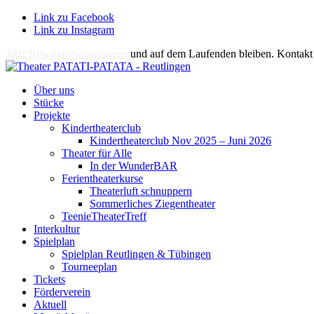
Link zu Facebook
Link zu Instagram
Jetzt Newsletter abonnieren
und auf dem Laufenden bleiben. Kontakt 
Über uns
Stücke
Projekte
Kindertheaterclub
Kindertheaterclub Nov 2025 – Juni 2026
Theater für Alle
In der WunderBAR
Ferientheaterkurse
Theaterluft schnuppern
Sommerliches Ziegentheater
TeenieTheaterTreff
Interkultur
Spielplan
Spielplan Reutlingen & Tübingen
Tourneeplan
Tickets
Förderverein
Aktuell