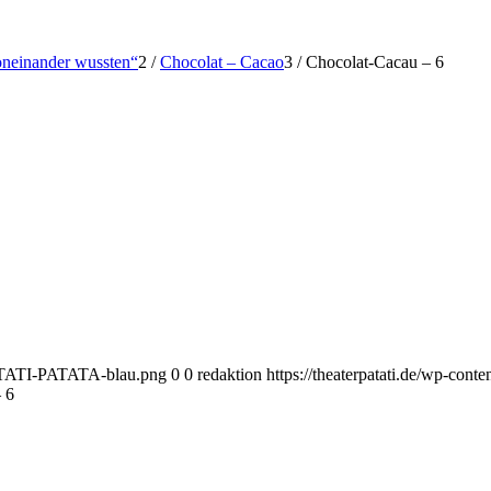
voneinander wussten“
2
/
Chocolat – Cacao
3
/
Chocolat-Cacau – 6
-PATATI-PATATA-blau.png
0
0
redaktion
https://theaterpatati.de/wp-co
 6