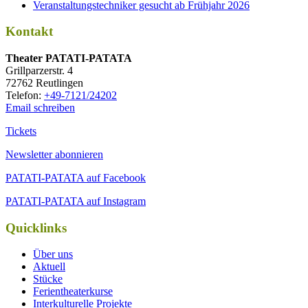
Veranstaltungstechniker gesucht ab Frühjahr 2026
Kontakt
Thea­ter PATATI-PATATA
Grill­par­zer­str. 4
72762 Reutlingen
Tele­fon:
+49-7121/24202
Email schreiben
Tickets
Newsletter abonnieren
PATATI-PATATA auf Facebook
PATATI-PATATA auf Instagram
Quicklinks
Über uns
Aktuell
Stücke
Ferientheaterkurse
Interkulturelle Projekte