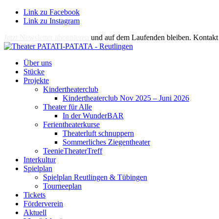
Link zu Facebook
Link zu Instagram
Jetzt Newsletter abonnieren
und auf dem Laufenden bleiben. Kontakt 
Über uns
Stücke
Projekte
Kindertheaterclub
Kindertheaterclub Nov 2025 – Juni 2026
Theater für Alle
In der WunderBAR
Ferientheaterkurse
Theaterluft schnuppern
Sommerliches Ziegentheater
TeenieTheaterTreff
Interkultur
Spielplan
Spielplan Reutlingen & Tübingen
Tourneeplan
Tickets
Förderverein
Aktuell