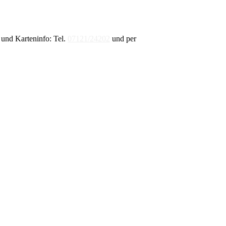
und Karteninfo: Tel.
07121/24202
und per
E-Mail