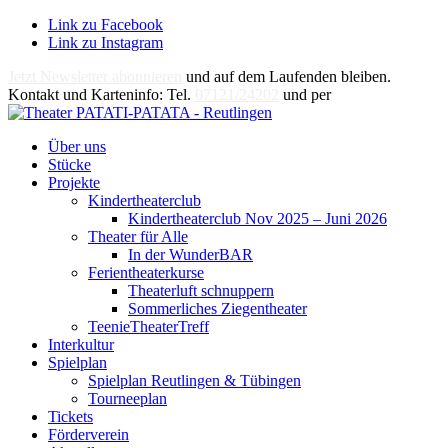
Link zu Facebook
Link zu Instagram
Jetzt Newsletter abonnieren
und auf dem Laufenden bleiben.
Kontakt und Karteninfo: Tel.
07121/24202
und per
E-Mail
Über uns
Stücke
Projekte
Kindertheaterclub
Kindertheaterclub Nov 2025 – Juni 2026
Theater für Alle
In der WunderBAR
Ferientheaterkurse
Theaterluft schnuppern
Sommerliches Ziegentheater
TeenieTheaterTreff
Interkultur
Spielplan
Spielplan Reutlingen & Tübingen
Tourneeplan
Tickets
Förderverein