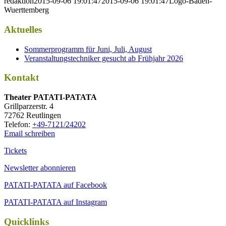
redaktion
2015-09-06 19:01:47
2015-09-06 19:01:47
Logo-Baden-
Wuerttemberg
Aktuelles
Sommerprogramm für Juni, Juli, August
Veranstaltungstechniker gesucht ab Frühjahr 2026
Kontakt
Thea­ter PATATI-PATATA
Grill­par­zer­str. 4
72762 Reutlingen
Tele­fon:
+49-7121/24202
Email schreiben
Tickets
Newsletter abonnieren
PATATI-PATATA auf Facebook
PATATI-PATATA auf Instagram
Quicklinks