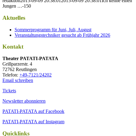
redaktion
2015-09-09 20:38:01
2015-09-09 20:38:01
Ich kenne einen
Jungen …-150
Aktuelles
Sommerprogramm für Juni, Juli, August
Veranstaltungstechniker gesucht ab Frühjahr 2026
Kontakt
Thea­ter PATATI-PATATA
Grill­par­zer­str. 4
72762 Reutlingen
Tele­fon:
+49-7121/24202
Email schreiben
Tickets
Newsletter abonnieren
PATATI-PATATA auf Facebook
PATATI-PATATA auf Instagram
Quicklinks