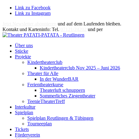
Link zu Facebook
Link zu Instagram
Jetzt Newsletter abonnieren
und auf dem Laufenden bleiben.
Kontakt und Karteninfo: Tel.
07121/24202
und per
E-Mail
Über uns
Stücke
Projekte
Kindertheaterclub
Kindertheaterclub Nov 2025 – Juni 2026
Theater für Alle
In der WunderBAR
Ferientheaterkurse
Theaterluft schnuppern
Sommerliches Ziegentheater
TeenieTheaterTreff
Interkultur
Spielplan
Spielplan Reutlingen & Tübingen
Tourneeplan
Tickets
Förderverein