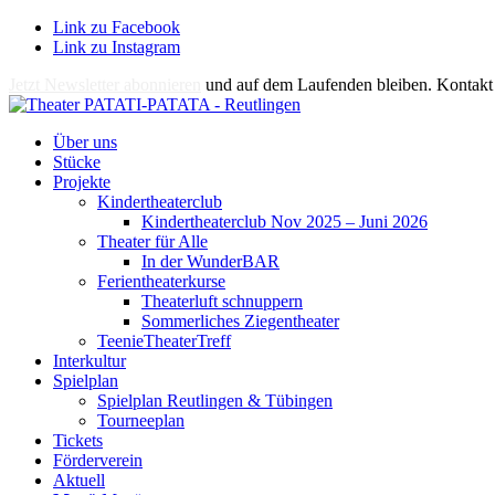
Link zu Facebook
Link zu Instagram
Jetzt Newsletter abonnieren
und auf dem Laufenden bleiben. Kontakt 
Über uns
Stücke
Projekte
Kindertheaterclub
Kindertheaterclub Nov 2025 – Juni 2026
Theater für Alle
In der WunderBAR
Ferientheaterkurse
Theaterluft schnuppern
Sommerliches Ziegentheater
TeenieTheaterTreff
Interkultur
Spielplan
Spielplan Reutlingen & Tübingen
Tourneeplan
Tickets
Förderverein
Aktuell