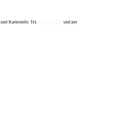
und Karteninfo: Tel.
07121/24202
und per
E-Mail