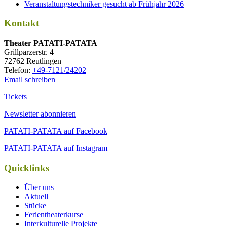
Veranstaltungstechniker gesucht ab Frühjahr 2026
Kontakt
Thea­ter PATATI-PATATA
Grill­par­zer­str. 4
72762 Reutlingen
Tele­fon:
+49-7121/24202
Email schreiben
Tickets
Newsletter abonnieren
PATATI-PATATA auf Facebook
PATATI-PATATA auf Instagram
Quicklinks
Über uns
Aktuell
Stücke
Ferientheaterkurse
Interkulturelle Projekte