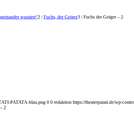
voneinander wussten“
2
/
Fuchs, der Geiger
3
/
Fuchs der Geiger – 2
-PATATI-PATATA-blau.png
0
0
redaktion
https://theaterpatati.de/wp-co
 – 2