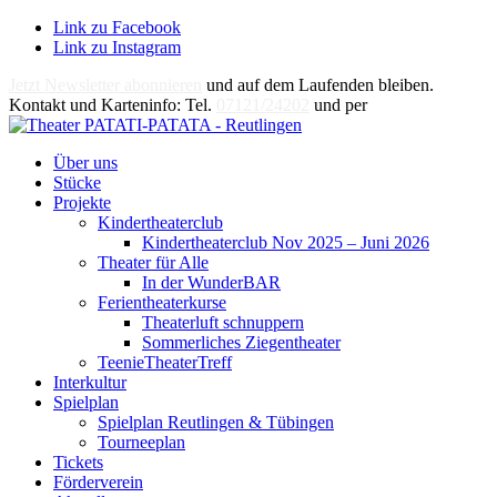
Link zu Facebook
Link zu Instagram
Jetzt Newsletter abonnieren
und auf dem Laufenden bleiben.
Kontakt und Karteninfo: Tel.
07121/24202
und per
E-Mail
Über uns
Stücke
Projekte
Kindertheaterclub
Kindertheaterclub Nov 2025 – Juni 2026
Theater für Alle
In der WunderBAR
Ferientheaterkurse
Theaterluft schnuppern
Sommerliches Ziegentheater
TeenieTheaterTreff
Interkultur
Spielplan
Spielplan Reutlingen & Tübingen
Tourneeplan
Tickets
Förderverein