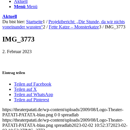
Aktuell
Menü
Menü
Aktuell
Du bist hier:
Startseite
1
/
Projektbericht: „Die Stunde, da wir nichts
voneinander wussten“
2
/
Fette Katze – Monsterkatze
3
/
IMG_3773
IMG_3773
2. Februar 2023
Eintrag teilen
Teilen auf Facebook
Teilen auf X
Teilen auf WhatsApp
Teilen auf Pinterest
https://theaterpatati.de/wp-content/uploads/2009/08/Logo-Theater-
PATATI-PATATA-blau.png
0
0
spreadlab
https://theaterpatati.de/wp-content/uploads/2009/08/Logo-Theater-
PATATI-PATATA-blau.png
spreadlab
2023-02-02 10:52:37
2023-02-