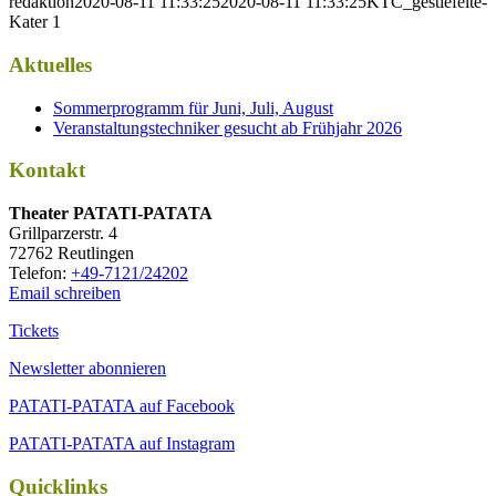
redaktion
2020-08-11 11:33:25
2020-08-11 11:33:25
KTC_gestiefelte-
Kater 1
Aktuelles
Sommerprogramm für Juni, Juli, August
Veranstaltungstechniker gesucht ab Frühjahr 2026
Kontakt
Thea­ter PATATI-PATATA
Grill­par­zer­str. 4
72762 Reutlingen
Tele­fon:
+49-7121/24202
Email schreiben
Tickets
Newsletter abonnieren
PATATI-PATATA auf Facebook
PATATI-PATATA auf Instagram
Quicklinks