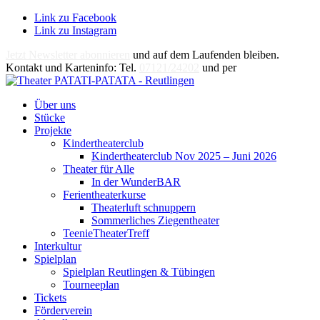
Link zu Facebook
Link zu Instagram
Jetzt Newsletter abonnieren
und auf dem Laufenden bleiben.
Kontakt und Karteninfo: Tel.
07121/24202
und per
E-Mail
Über uns
Stücke
Projekte
Kindertheaterclub
Kindertheaterclub Nov 2025 – Juni 2026
Theater für Alle
In der WunderBAR
Ferientheaterkurse
Theaterluft schnuppern
Sommerliches Ziegentheater
TeenieTheaterTreff
Interkultur
Spielplan
Spielplan Reutlingen & Tübingen
Tourneeplan
Tickets
Förderverein