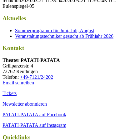
redaktion
2020-03-21 11:39:54
2020-03-21 11:39:54
KTC-
Eulenspiegel-05
Aktuelles
Sommerprogramm für Juni, Juli, August
Veranstaltungstechniker gesucht ab Frühjahr 2026
Kontakt
Thea­ter PATATI-PATATA
Grill­par­zer­str. 4
72762 Reutlingen
Tele­fon:
+49-7121/24202
Email schreiben
Tickets
Newsletter abonnieren
PATATI-PATATA auf Facebook
PATATI-PATATA auf Instagram
Quicklinks