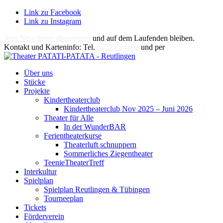
Link zu Facebook
Link zu Instagram
Jetzt Newsletter abonnieren
und auf dem Laufenden bleiben.
Kontakt und Karteninfo: Tel.
07121/24202
und per
E-Mail
Über uns
Stücke
Projekte
Kindertheaterclub
Kindertheaterclub Nov 2025 – Juni 2026
Theater für Alle
In der WunderBAR
Ferientheaterkurse
Theaterluft schnuppern
Sommerliches Ziegentheater
TeenieTheaterTreff
Interkultur
Spielplan
Spielplan Reutlingen & Tübingen
Tourneeplan
Tickets
Förderverein