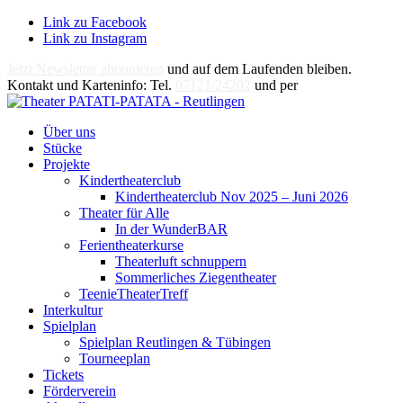
Link zu Facebook
Link zu Instagram
Jetzt Newsletter abonnieren
und auf dem Laufenden bleiben.
Kontakt und Karteninfo: Tel.
07121/24202
und per
E-Mail
Über uns
Stücke
Projekte
Kindertheaterclub
Kindertheaterclub Nov 2025 – Juni 2026
Theater für Alle
In der WunderBAR
Ferientheaterkurse
Theaterluft schnuppern
Sommerliches Ziegentheater
TeenieTheaterTreff
Interkultur
Spielplan
Spielplan Reutlingen & Tübingen
Tourneeplan
Tickets
Förderverein