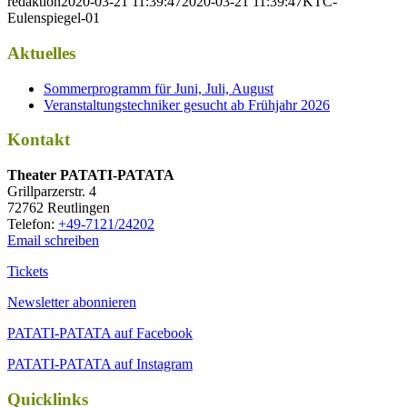
redaktion
2020-03-21 11:39:47
2020-03-21 11:39:47
KTC-
Eulenspiegel-01
Aktuelles
Sommerprogramm für Juni, Juli, August
Veranstaltungstechniker gesucht ab Frühjahr 2026
Kontakt
Thea­ter PATATI-PATATA
Grill­par­zer­str. 4
72762 Reutlingen
Tele­fon:
+49-7121/24202
Email schreiben
Tickets
Newsletter abonnieren
PATATI-PATATA auf Facebook
PATATI-PATATA auf Instagram
Quicklinks