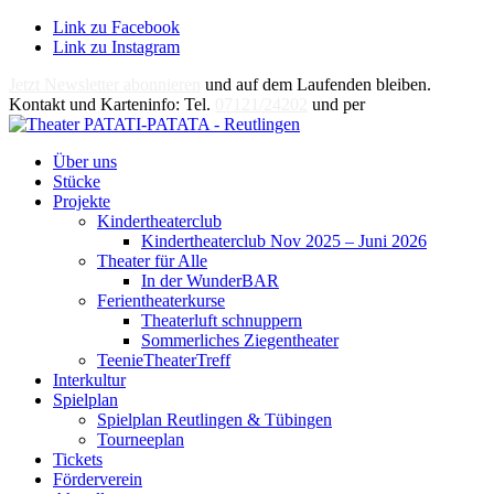
Link zu Facebook
Link zu Instagram
Jetzt Newsletter abonnieren
und auf dem Laufenden bleiben.
Kontakt und Karteninfo: Tel.
07121/24202
und per
E-Mail
Über uns
Stücke
Projekte
Kindertheaterclub
Kindertheaterclub Nov 2025 – Juni 2026
Theater für Alle
In der WunderBAR
Ferientheaterkurse
Theaterluft schnuppern
Sommerliches Ziegentheater
TeenieTheaterTreff
Interkultur
Spielplan
Spielplan Reutlingen & Tübingen
Tourneeplan
Tickets
Förderverein