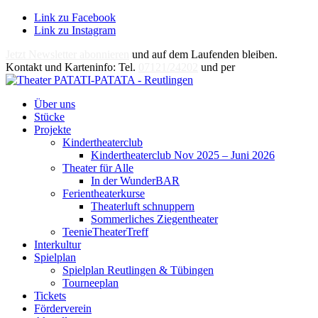
Link zu Facebook
Link zu Instagram
Jetzt Newsletter abonnieren
und auf dem Laufenden bleiben.
Kontakt und Karteninfo: Tel.
07121/24202
und per
E-Mail
Über uns
Stücke
Projekte
Kindertheaterclub
Kindertheaterclub Nov 2025 – Juni 2026
Theater für Alle
In der WunderBAR
Ferientheaterkurse
Theaterluft schnuppern
Sommerliches Ziegentheater
TeenieTheaterTreff
Interkultur
Spielplan
Spielplan Reutlingen & Tübingen
Tourneeplan
Tickets
Förderverein