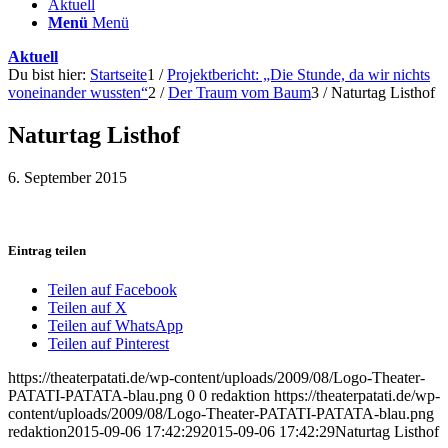
Aktuell
Menü
Menü
Aktuell
Du bist hier:
Startseite
1
/
Projektbericht: „Die Stunde, da wir nichts
voneinander wussten“
2
/
Der Traum vom Baum
3
/
Naturtag Listhof
Naturtag Listhof
6. September 2015
Eintrag teilen
Teilen auf Facebook
Teilen auf X
Teilen auf WhatsApp
Teilen auf Pinterest
https://theaterpatati.de/wp-content/uploads/2009/08/Logo-Theater-
PATATI-PATATA-blau.png
0
0
redaktion
https://theaterpatati.de/wp-
content/uploads/2009/08/Logo-Theater-PATATI-PATATA-blau.png
redaktion
2015-09-06 17:42:29
2015-09-06 17:42:29
Naturtag Listhof