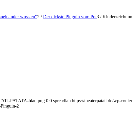
voneinander wussten“
2
/
Der dickste Pinguin vom Pol
3
/
Kinderzeichnun
-PATATI-PATATA-blau.png
0
0
spreadlab
https://theaterpatati.de/wp-c
-Pinguin-2