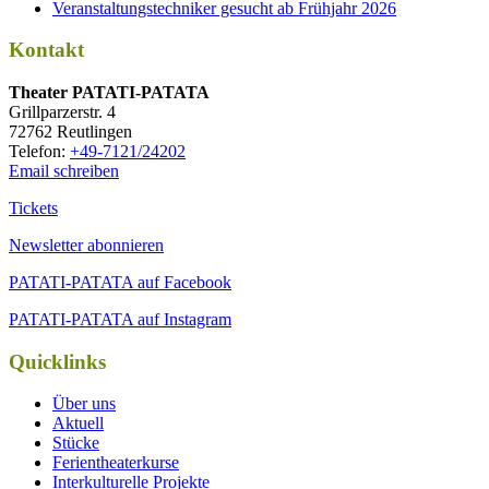
Veranstaltungstechniker gesucht ab Frühjahr 2026
Kontakt
Thea­ter PATATI-PATATA
Grill­par­zer­str. 4
72762 Reutlingen
Tele­fon:
+49-7121/24202
Email schreiben
Tickets
Newsletter abonnieren
PATATI-PATATA auf Facebook
PATATI-PATATA auf Instagram
Quicklinks
Über uns
Aktuell
Stücke
Ferientheaterkurse
Interkulturelle Projekte