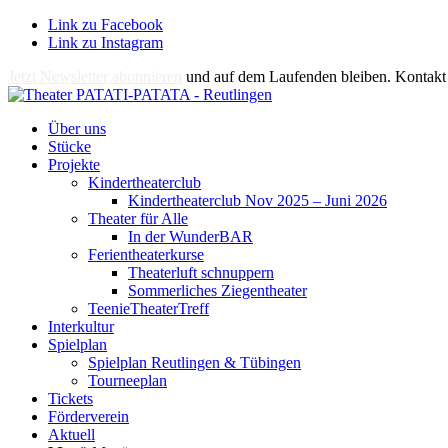
Link zu Facebook
Link zu Instagram
Jetzt Newsletter abonnieren
und auf dem Laufenden bleiben. Kontakt 
Über uns
Stücke
Projekte
Kindertheaterclub
Kindertheaterclub Nov 2025 – Juni 2026
Theater für Alle
In der WunderBAR
Ferientheaterkurse
Theaterluft schnuppern
Sommerliches Ziegentheater
TeenieTheaterTreff
Interkultur
Spielplan
Spielplan Reutlingen & Tübingen
Tourneeplan
Tickets
Förderverein
Aktuell