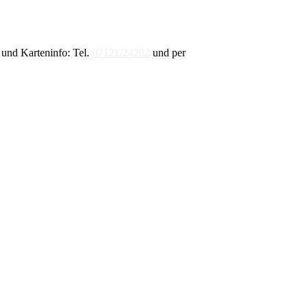
und Karteninfo: Tel.
07121/24202
und per
E-Mail