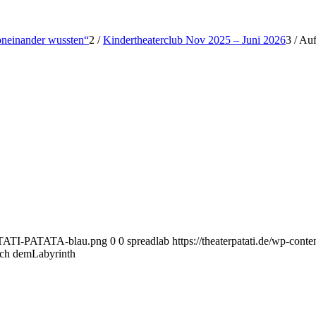
voneinander wussten“
2
/
Kindertheaterclub Nov 2025 – Juni 2026
3
/
Auf
-PATATI-PATATA-blau.png
0
0
spreadlab
https://theaterpatati.de/wp-c
ach demLabyrinth