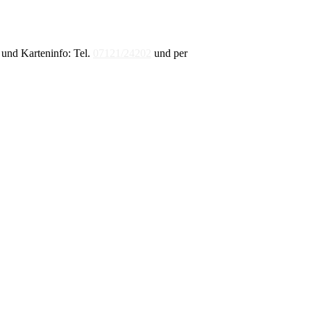
und Karteninfo: Tel.
07121/24202
und per
E-Mail