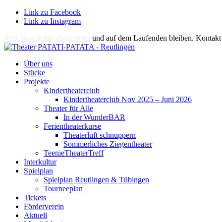
Link zu Facebook
Link zu Instagram
Jetzt Newsletter abonnieren
und auf dem Laufenden bleiben. Kontakt 
Über uns
Stücke
Projekte
Kindertheaterclub
Kindertheaterclub Nov 2025 – Juni 2026
Theater für Alle
In der WunderBAR
Ferientheaterkurse
Theaterluft schnuppern
Sommerliches Ziegentheater
TeenieTheaterTreff
Interkultur
Spielplan
Spielplan Reutlingen & Tübingen
Tourneeplan
Tickets
Förderverein
Aktuell