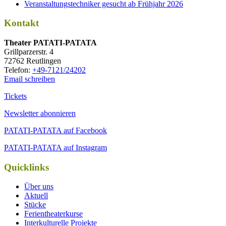
Veranstaltungstechniker gesucht ab Frühjahr 2026
Kontakt
Thea­ter PATATI-PATATA
Grill­par­zer­str. 4
72762 Reutlingen
Tele­fon:
+49-7121/24202
Email schreiben
Tickets
Newsletter abonnieren
PATATI-PATATA auf Facebook
PATATI-PATATA auf Instagram
Quicklinks
Über uns
Aktuell
Stücke
Ferientheaterkurse
Interkulturelle Projekte