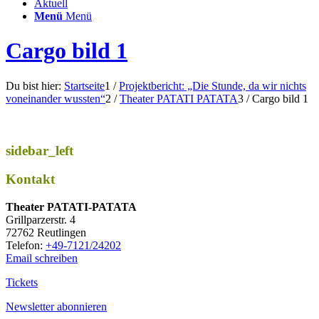
Aktuell
Menü
Menü
Cargo bild 1
Du bist hier:
Startseite
1
/
Projektbericht: „Die Stunde, da wir nichts
voneinander wussten“
2
/
Theater PATATI PATATA
3
/
Cargo bild 1
sidebar_left
Kontakt
Thea­ter PATATI-PATATA
Grill­par­zer­str. 4
72762 Reutlingen
Tele­fon:
+49-7121/24202
Email schreiben
Tickets
Newsletter abonnieren