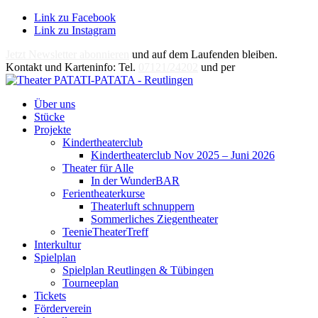
Link zu Facebook
Link zu Instagram
Jetzt Newsletter abonnieren
und auf dem Laufenden bleiben.
Kontakt und Karteninfo: Tel.
07121/24202
und per
E-Mail
Über uns
Stücke
Projekte
Kindertheaterclub
Kindertheaterclub Nov 2025 – Juni 2026
Theater für Alle
In der WunderBAR
Ferientheaterkurse
Theaterluft schnuppern
Sommerliches Ziegentheater
TeenieTheaterTreff
Interkultur
Spielplan
Spielplan Reutlingen & Tübingen
Tourneeplan
Tickets
Förderverein