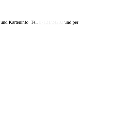
und Karteninfo: Tel.
07121/24202
und per
E-Mail