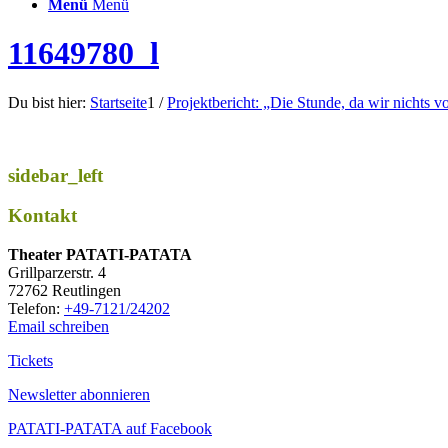
Menü
Menü
11649780_l
Du bist hier:
Startseite
1
/
Projektbericht: „Die Stunde, da wir nichts 
sidebar_left
Kontakt
Thea­ter PATATI-PATATA
Grill­par­zer­str. 4
72762 Reutlingen
Tele­fon:
+49-7121/24202
Email schreiben
Tickets
Newsletter abonnieren
PATATI-PATATA auf Facebook