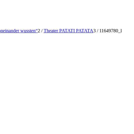
voneinander wussten“
2
/
Theater PATATI PATATA
3
/
11649780_l