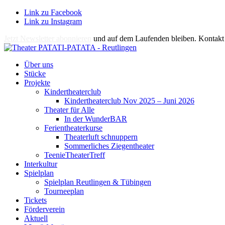
Link zu Facebook
Link zu Instagram
Jetzt Newsletter abonnieren
und auf dem Laufenden bleiben. Kontakt 
Über uns
Stücke
Projekte
Kindertheaterclub
Kindertheaterclub Nov 2025 – Juni 2026
Theater für Alle
In der WunderBAR
Ferientheaterkurse
Theaterluft schnuppern
Sommerliches Ziegentheater
TeenieTheaterTreff
Interkultur
Spielplan
Spielplan Reutlingen & Tübingen
Tourneeplan
Tickets
Förderverein
Aktuell