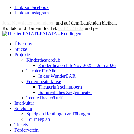
Link zu Facebook
Link zu Instagram
Jetzt Newsletter abonnieren
und auf dem Laufenden bleiben.
Kontakt und Karteninfo: Tel.
07121/24202
und per
E-Mail
Über uns
Stücke
Projekte
Kindertheaterclub
Kindertheaterclub Nov 2025 – Juni 2026
Theater für Alle
In der WunderBAR
Ferientheaterkurse
Theaterluft schnuppern
Sommerliches Ziegentheater
TeenieTheaterTreff
Interkultur
Spielplan
Spielplan Reutlingen & Tübingen
Tourneeplan
Tickets
Förderverein